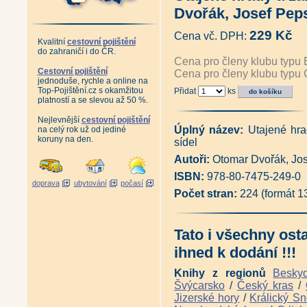
Zánik pražského ghetta (Josef
Dvořák, Josef Pep
Plánování Prahy - Historie Útv
1994 (Martina Koukalová, Mil
229 Kč
Cena vč. DPH:
Velká Praha Drobnovhledy (192
Kvalitní
cestovní pojištění
Pražské vilové čtvrti (Pavel Šv
do zahraničí i do ČR.
Pražští skalníci, kameníci a so
Cena pro členy klubu typu 
Řemesla v pořádku (Martina 
Cestovní pojištění
Cena pro členy klubu typu 
jednoduše, rychle a online na
Pražská okénka (Stanislava J
Top-Pojištění.cz s okamžitou
Přidat
ks
Antikvatiát - Město jménem Pr
platností a se slevou až 50 %.
Antikvariát - Pražský hrad - 
Praha za císaře pána (Pavel S
Nejlevnější
cestovní pojištění
Praha lucemburská v obrazech 
Úplný název:
Utajené hra
na celý rok už od jediné
Vyšehrad, tisíciletá sága (Pav
koruny na den.
sídel
Antikvariát - Vyšehrad, rezid
Antikvariát - Královský Vyšehra
Autoři:
Otomar Dvořák, Jos
Jan Fridrich z Valdštejna (Jiří 
ISBN:
978-80-7475-249-0
Nejkrásnější fotografie Prahy
doprava
ubytování
počasí
Antikvariát - Stará Praha Frant
Počet stran:
224 (formát 
Antikvariát - Stará Praha Jan
Antikvariát - Stará Praha Jindř
Antikariát - Staropražští kome
Tato i všechny ost
Botič v hlavní roli (Pavlína Nej
Kamenný most v Praze (Pavla 
ihned k dodání !!!
Antikvariát - Archeologie na 
Klárov I. Klarův ústav (Petr M
Knihy z regionů
Besky
Dlabačov a nymburský rod Dla
Švýcarsko
/
Český kras
/
Zaniklé Podskalí - Vory a lod
Jizerské hory
/
Králický Sn
Pražské veduty 18. století (Jiř