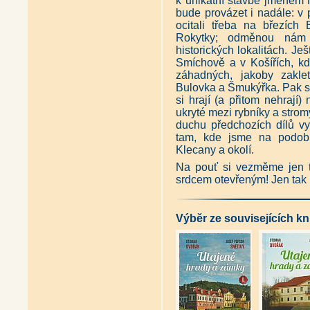
k unikátní stavbě jménem 
Strašnice (Božena Správcová)
bude provázet i nadále: v
Nové Vršovice - Historie, vývo
ocitali třeba na březích
Prahou pod pancířem povstalc
Rokytky; odměnou nám 
Prahou pod pancířem vlasovců
Pozor, ještě není vyhráno... (
historických lokalitách. 
Praha nepostavená (Klára Brů
Smíchově a v Košířích, k
Pražské vize - Fantastické sta
záhadných, jakoby zaklet
Neznámá tvář Prahy - Příroda a
Bulovka a Šmukýřka. Pak se
Praha neznámá - Procházky po
si hrají (a přitom nehrají
Praha neznámá II - Procházky 
ukryté mezi rybníky a strom
Praha neznámá III - Procházky
duchu předchozích dílů v
Praha neznámá IV - Procházky 
tam, kde jsme na podobn
Praha neznámá V - Procházky 
Planeta Praha - Průvodce neče
Klecany a okolí.
Skrytá tajemství Prahy (David
Na pouť si vezměme jen t
25 tajemství Prahy (David Čer
srdcem otevřeným! Jen tak
Procházky Prahou krok za kro
Procházka vánoční Prahou (Ga
Pražské kašny a fontány (Anto
Staropražské lékařské památky
Výběr ze souvisejících kn
Pražské pamětní desky (Tomá
Klíč k pražským hřbitovům (Pet
Pozoruhodné stromy Prahy (Al
Příběhy z kronik pražského př
Pražský vrch Petřín (Jan Zavřel
Ottův historický atlas Praha (
Podzemní Praha (Václav Cílek,
Chráněná území ČR - Praha