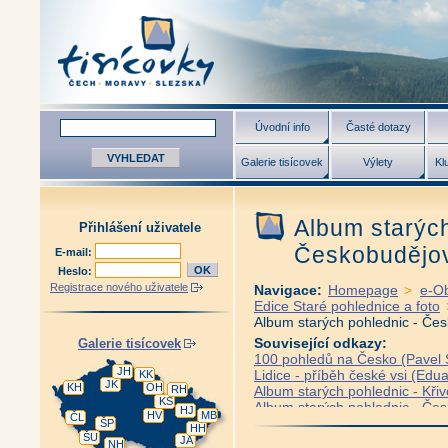
Úvodní info
Časté dotazy
Galerie tisícovek
Výlety
Kl
Album starých
Přihlášení uživatele
Českobudějovi
E-mail:
Heslo:
Registrace nového uživatele
Navigace:
Homepage
>
e-O
Edice Staré pohlednice a foto
Album starých pohlednic - Čes
Související odkazy:
Galerie tisícovek
100 pohledů na Česko (Pavel S
JH
Lidice - příběh české vsi (Edua
KK
JK
KH
OH
RH
Album starých pohlednic - Křiv
KS
Album starých pohlednic - Če
HJ
HV
MB
ČL
Album starých pohlednic - Česk
ŠP
HH
ŠU
Album starých pohlednic - Frýd
JA
NH