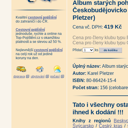
Album starých poh
Album starých pohlednic Lužic
Album starých pohlednic Jizer
Českobudějovicko 
Album starých pohlednic Krko
Album starých pohlednic Podk
Pletzer)
Kvalitní
cestovní pojištění
Album starých pohlednic České
do zahraničí i do ČR.
Album starých pohlednic - Pr
419 Kč
Cena vč. DPH:
Antikvariát - Album starých p
Cestovní pojištění
jednoduše, rychle a online na
Album starých pohlednic - Orli
Cena pro členy klubu typu 
Top-Pojištění.cz s okamžitou
Album starých pohlednic - Jes
platností a se slevou až 50 %.
Cena pro členy klubu typu 
Antikvariát - Šumpersko, Jesen
Album starých pohlednic - Olo
Nejlevnější
cestovní pojištění
Přidat
ks
Album starých pohlednic - Čes
na celý rok už od jediné
Album starých pohlednic - Če
koruny na den.
Album starých pohlednic - Šu
Album starých pohlednic - Záp
Úplný název:
Album starý
Album starých pohlednic - Kruš
Autor:
Karel Pletzer
Album starých pohlednic - Kruš
doprava
ubytování
počasí
Adršpašsko-
ISBN:
80-86424-15-4
teplické skály na historických
Počet stran:
156 (celobare
Antikvariát - Karlovy Vary a ok
Album starých pohlednic - Pes
Posázavský Pacifik z Prahy do
Posázavský Pacifik Světlá - Ká
Tato i všechny ost
Železniční trať Praha - Drážďa
ihned k dodání !!!
Železniční tratě Ústecko-
teplické dráhy na starých pohle
Knihy z regionů
Besky
Ústeckým krajem vlakem i lodí 
Železniční trať z Pardubic do 
Švýcarsko
/
Český kras
/