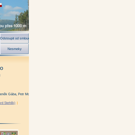
Odstoupit od smlouvy
Nesmeky
po
h
deněk Gába, Petr Možný)
rd Stehlík)
|
)
|