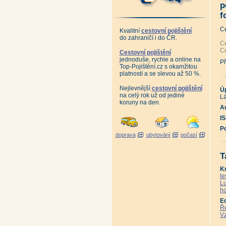
Al
p
Al
Al
f
An
Al
C
Kvalitní
cestovní pojištění
Al
An
do zahraničí i do ČR.
Al
Ce
Al
Ce
Cestovní pojištění
Al
jednoduše, rychle a online na
Al
Př
Top-Pojištění.cz s okamžitou
Al
platností a se slevou až 50 %.
Al
Al
te
Nejlevnější
cestovní pojištění
Ú
An
na celý rok už od jediné
Lá
Al
koruny na den.
Po
Au
Po
Že
I
Že
te
P
Ús
doprava
ubytování
počasí
Že
Že
Že
T
Že
Že
K
Hi
le
Ji
Ha
Lu
Ha
ho
An
Kr
E
Šu
Ře
Šu
Vz
Zm
Zm