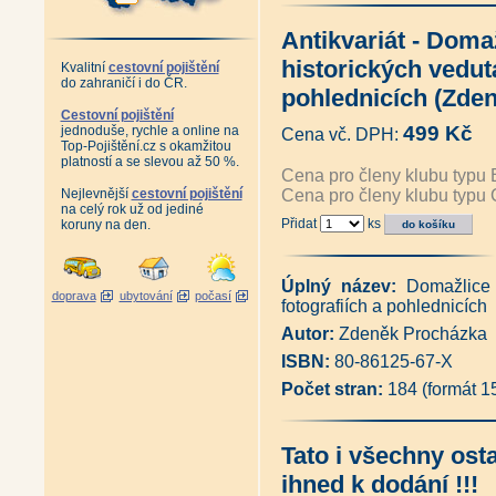
Album starých pohlednic - Česk
Album starých pohlednic - Frýd
Antikvariát - Doma
Album starých pohlednic Lužic
Album starých pohlednic Jizer
historických vedutá
Kvalitní
cestovní pojištění
Album starých pohlednic Krko
do zahraničí i do ČR.
Album starých pohlednic Podk
pohlednicích (Zde
Album starých pohlednic České
Cestovní pojištění
Album starých pohlednic - Pr
499 Kč
jednoduše, rychle a online na
Cena vč. DPH:
Antikvariát - Album starých p
Top-Pojištění.cz s okamžitou
Album starých pohlednic - Orli
platností a se slevou až 50 %.
Cena pro členy klubu typu 
Album starých pohlednic - Jes
Nejlevnější
cestovní pojištění
Cena pro členy klubu typu 
Antikvariát - Šumpersko, Jesen
na celý rok už od jediné
Album starých pohlednic - Olo
Přidat
ks
koruny na den.
Album starých pohlednic - Čes
Album starých pohlednic - Če
Album starých pohlednic - Šu
Album starých pohlednic - Záp
Úplný název:
Domažlice 
doprava
ubytování
počasí
Album starých pohlednic - Kruš
fotografiích a pohlednicích
Album starých pohlednic - Kruš
Autor:
Zdeněk Procházka
Adršpašsko-
teplické skály na historických
ISBN:
80-86125-67-X
Antikvariát - Karlovy Vary a ok
Počet stran:
184 (formát 
Album starých pohlednic - Pes
Posázavský Pacifik z Prahy do
Posázavský Pacifik Světlá - Ká
Železniční trať Praha - Drážďa
Tato i všechny ost
Železniční tratě Ústecko-
ihned k dodání !!!
teplické dráhy na starých pohle