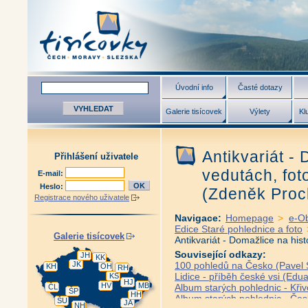
Úvodní info
Časté dotazy
Galerie tisícovek
Výlety
Kl
Antikvariát -
Přihlášení uživatele
vedutách, fot
E-mail:
Heslo:
(Zdeněk Proc
Registrace nového uživatele
Navigace:
Homepage
>
e-O
Edice Staré pohlednice a foto
Galerie tisícovek
Antikvariát - Domažlice na his
Související odkazy:
JH
KK
JK
100 pohledů na Česko (Pavel S
KH
OH
RH
Lidice - příběh české vsi (Edua
KS
HJ
HV
MB
Album starých pohlednic - Křiv
ČL
ŠP
HH
Album starých pohlednic - Če
ŠU
JA
NH