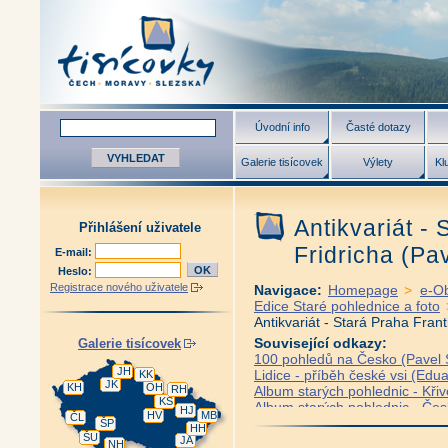
Úvodní info
Časté dotazy
Galerie tisícovek
Výlety
Kl
Antikvariát -
Přihlášení uživatele
Fridricha (Pa
E-mail:
Heslo:
Registrace nového uživatele
Navigace:
Homepage
>
e-O
Edice Staré pohlednice a foto
Antikvariát - Stará Praha Frant
Související odkazy:
Galerie tisícovek
100 pohledů na Česko (Pavel S
JH
Lidice - příběh české vsi (Edua
KK
JK
KH
OH
RH
Album starých pohlednic - Křiv
KS
Album starých pohlednic - Če
HJ
HV
MB
ČL
Album starých pohlednic - Česk
ŠP
HH
ŠU
Album starých pohlednic - Frýd
JA
NH