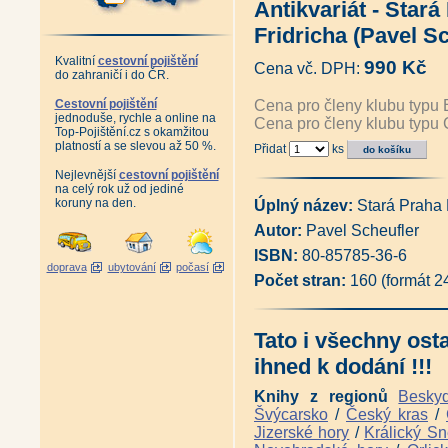
Antikvariát - Stará
Album starých pohlednic Lužic
Album starých pohlednic Jizer
Fridricha (Pavel Sc
Album starých pohlednic Krko
Album starých pohlednic Podk
Kvalitní
cestovní pojištění
990 Kč
Cena vč. DPH:
Album starých pohlednic České
do zahraničí i do ČR.
Album starých pohlednic - Pr
Antikvariát - Album starých p
Cestovní pojištění
Cena pro členy klubu typu 
jednoduše, rychle a online na
Album starých pohlednic - Orli
Cena pro členy klubu typu 
Top-Pojištění.cz s okamžitou
Album starých pohlednic - Jes
platností a se slevou až 50 %.
Přidat
ks
Antikvariát - Šumpersko, Jesen
Album starých pohlednic - Olo
Nejlevnější
cestovní pojištění
Album starých pohlednic - Čes
na celý rok už od jediné
Album starých pohlednic - Če
koruny na den.
Úplný název:
Stará Praha 
Album starých pohlednic - Šu
Autor:
Pavel Scheufler
Album starých pohlednic - Záp
Album starých pohlednic - Kruš
ISBN:
80-85785-36-6
Album starých pohlednic - Kruš
doprava
ubytování
počasí
Adršpašsko-
Počet stran:
160 (formát 
teplické skály na historických
Antikvariát - Karlovy Vary a ok
Album starých pohlednic - Pes
Tato i všechny ost
Posázavský Pacifik z Prahy do
Posázavský Pacifik Světlá - Ká
ihned k dodání !!!
Železniční trať Praha - Drážďa
Železniční tratě Ústecko-
Knihy z regionů
Besky
teplické dráhy na starých pohle
Švýcarsko
/
Český kras
/
Ústeckým krajem vlakem i lodí 
Jizerské hory
/
Králický Sn
Železniční trať z Pardubic do 