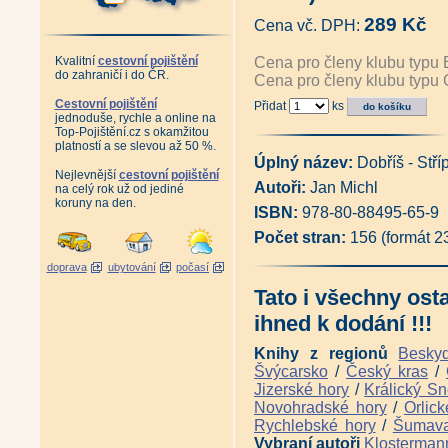
Album starých pohlednic Podk
289 Kč
Cena vč. DPH:
Album starých pohlednic České
Album starých pohlednic - Pr
Antikvariát - Album starých p
Kvalitní
cestovní pojištění
Cena pro členy klubu typu 
do zahraničí i do ČR.
Album starých pohlednic - Orli
Cena pro členy klubu typu 
Album starých pohlednic - Jes
Cestovní pojištění
Přidat
ks
Antikvariát - Šumpersko, Jesen
jednoduše, rychle a online na
Album starých pohlednic - Olo
Top-Pojištění.cz s okamžitou
Album starých pohlednic - Čes
platností a se slevou až 50 %.
Album starých pohlednic - Če
Úplný název:
Dobříš - Stří
Album starých pohlednic - Šu
Nejlevnější
cestovní pojištění
Autoři:
Jan Michl
Album starých pohlednic - Záp
na celý rok už od jediné
koruny na den.
Album starých pohlednic - Kruš
ISBN:
978-80-88495-65-9
Album starých pohlednic - Kruš
Adršpašsko-
Počet stran:
156 (formát 
teplické skály na historických
Antikvariát - Karlovy Vary a ok
doprava
ubytování
počasí
Album starých pohlednic - Pes
Tato i všechny ost
Posázavský Pacifik z Prahy do
Posázavský Pacifik Světlá - Ká
ihned k dodání !!!
Železniční trať Praha - Drážďa
Železniční tratě Ústecko-
Knihy z regionů
Besky
teplické dráhy na starých pohle
Švýcarsko
/
Český kras
/
Ústeckým krajem vlakem i lodí 
Jizerské hory
/
Králický Sn
Železniční trať z Pardubic do 
Novohradské hory
/
Orlick
Železniční tratě z Jihlavy do 
Rychlebské hory
/
Šumav
Železniční trať Jihlava - Němec
Vybraní autoři
Klosterman
Železniční trať Německý Brod -