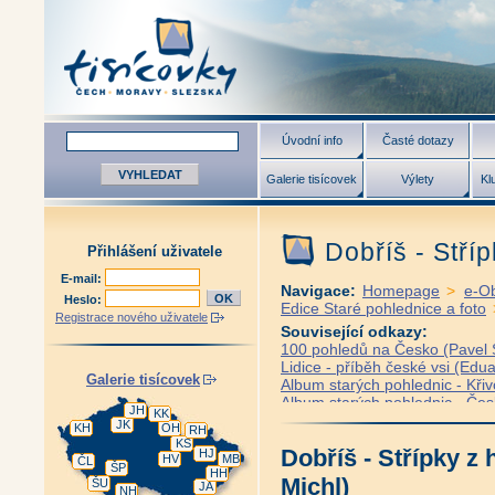
Úvodní info
Časté dotazy
Galerie tisícovek
Výlety
Kl
Dobříš - Stříp
Přihlášení uživatele
E-mail:
Navigace:
Homepage
>
e-O
Heslo:
Edice Staré pohlednice a foto
Registrace nového uživatele
Související odkazy:
100 pohledů na Česko (Pavel S
Lidice - příběh české vsi (Edua
Galerie tisícovek
Album starých pohlednic - Křiv
Album starých pohlednic - Če
JH
KK
Album starých pohlednic - Česk
JK
KH
OH
RH
Album starých pohlednic - Frýd
KS
Dobříš - Střípky z 
HJ
Album starých pohlednic Lužic
HV
MB
ČL
ŠP
Album starých pohlednic Jizer
HH
Michl)
ŠU
JA
Album starých pohlednic Krko
NH