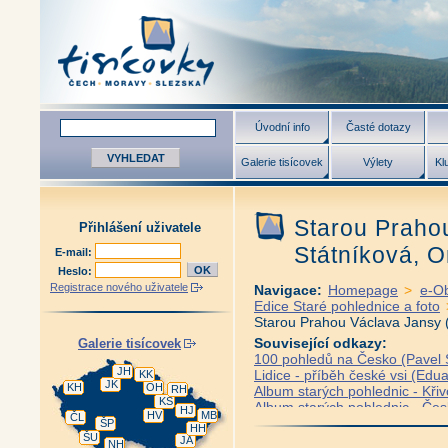
Úvodní info
Časté dotazy
Galerie tisícovek
Výlety
Kl
Starou Praho
Přihlášení uživatele
Státníková, O
E-mail:
Heslo:
Registrace nového uživatele
Navigace:
Homepage
>
e-O
Edice Staré pohlednice a foto
Starou Prahou Václava Jansy (
Související odkazy:
Galerie tisícovek
100 pohledů na Česko (Pavel S
JH
Lidice - příběh české vsi (Edua
KK
JK
KH
OH
RH
Album starých pohlednic - Křiv
KS
Album starých pohlednic - Če
HJ
HV
MB
ČL
Album starých pohlednic - Česk
ŠP
HH
ŠU
Album starých pohlednic - Frýd
JA
NH