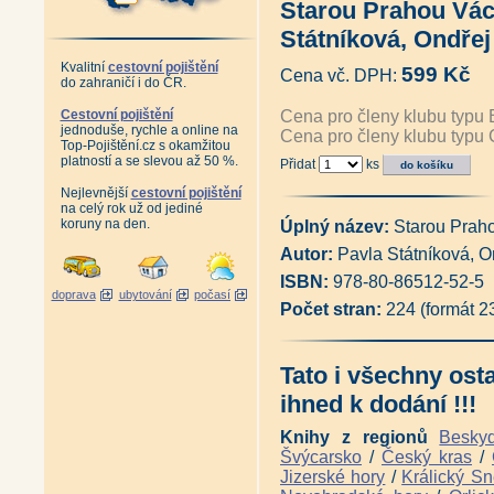
Starou Prahou Vác
Album starých pohlednic Lužic
Album starých pohlednic Jizer
Státníková, Ondřej
Album starých pohlednic Krko
Album starých pohlednic Podk
Kvalitní
cestovní pojištění
599 Kč
Cena vč. DPH:
Album starých pohlednic České
do zahraničí i do ČR.
Album starých pohlednic - Pr
Antikvariát - Album starých p
Cestovní pojištění
Cena pro členy klubu typu 
jednoduše, rychle a online na
Album starých pohlednic - Orli
Cena pro členy klubu typu 
Top-Pojištění.cz s okamžitou
Album starých pohlednic - Jes
platností a se slevou až 50 %.
Přidat
ks
Antikvariát - Šumpersko, Jesen
Album starých pohlednic - Olo
Nejlevnější
cestovní pojištění
Album starých pohlednic - Čes
na celý rok už od jediné
Album starých pohlednic - Če
koruny na den.
Úplný název:
Starou Prah
Album starých pohlednic - Šu
Autor:
Pavla Státníková, O
Album starých pohlednic - Záp
Album starých pohlednic - Kruš
ISBN:
978-80-86512-52-5
Album starých pohlednic - Kruš
doprava
ubytování
počasí
Adršpašsko-
Počet stran:
224 (formát 
teplické skály na historických
Antikvariát - Karlovy Vary a ok
Album starých pohlednic - Pes
Tato i všechny ost
Posázavský Pacifik z Prahy do
Posázavský Pacifik Světlá - Ká
ihned k dodání !!!
Železniční trať Praha - Drážďa
Železniční tratě Ústecko-
Knihy z regionů
Besky
teplické dráhy na starých pohle
Švýcarsko
/
Český kras
/
Ústeckým krajem vlakem i lodí 
Jizerské hory
/
Králický Sn
Železniční trať z Pardubic do 