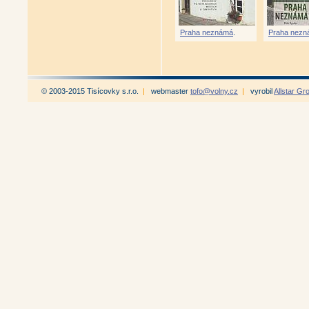
Mnichovo Hradiště na starých p
Okolí Mnichova Hradiště na sta
Kutná Hora na starých pohledn
Praha neznámá
.
Praha nezn
Mšené-lázně a okolí na starýc
Starý Plzenec na historických 
Hora bohů a lidí - Tisíciletá 
Rychlebské hory a podhůří v p
Králický Sněžník a okolí na st
© 2003-2015 Tisícovky s.r.o.
|
webmaster
tofo@volny.cz
|
vyrobil
Allstar Gr
Horské chaty v Jeseníkách na 
Putování k horské chatě Paprs
Podesní na Šumpersku na star
Priessnitzovy léčebné lázně J
Pomezí Čech a Moravy od Such
Beskydy v proměnách času (
Beskydy a Pobeskydí 1895 - 19
Pohraniční pevnosti - Pardubic
Antikvariát - Valašsko ve starý
Valašsko ve starých fotografiíc
Doubravice nad Svitavou 650 
Cetkovice - historie a vývoj os
Jívoví - historie a vývoj osídle
Kostelní vydří - historie a vývo
Křoví - historie a vývoj osídle
Luka nad Jihlavou - historie a
Sklené nad Oslavou - historie 
Pavlice - historie a současno
Zbraslavec - historie a vývoj o
Harrachov - obrázky z historie 