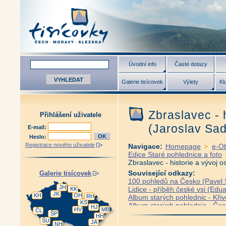
Úvodní info
Časté dotazy
Galerie tisícovek
Výlety
Kl
Zbraslavec - 
Přihlášení uživatele
(Jaroslav Sad
E-mail:
Heslo:
Registrace nového uživatele
Navigace:
Homepage
>
e-O
Edice Staré pohlednice a foto
Zbraslavec - historie a vývoj o
Související odkazy:
Galerie tisícovek
100 pohledů na Česko (Pavel S
JH
Lidice - příběh české vsi (Edua
KK
JK
KH
OH
RH
Album starých pohlednic - Křiv
KS
Album starých pohlednic - Če
HJ
HV
MB
ČL
Album starých pohlednic - Česk
ŠP
HH
ŠU
Album starých pohlednic - Frýd
JA
NH