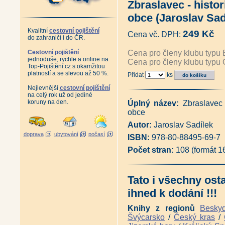
Zbraslavec - histor
Album starých pohlednic Lužic
Album starých pohlednic Jizer
obce (Jaroslav Sad
Album starých pohlednic Krko
Album starých pohlednic Podk
Kvalitní
cestovní pojištění
249 Kč
Cena vč. DPH:
Album starých pohlednic České
do zahraničí i do ČR.
Album starých pohlednic - Pr
Antikvariát - Album starých p
Cestovní pojištění
Cena pro členy klubu typu 
jednoduše, rychle a online na
Album starých pohlednic - Orli
Cena pro členy klubu typu 
Top-Pojištění.cz s okamžitou
Album starých pohlednic - Jes
platností a se slevou až 50 %.
Přidat
ks
Antikvariát - Šumpersko, Jesen
Album starých pohlednic - Olo
Nejlevnější
cestovní pojištění
Album starých pohlednic - Čes
na celý rok už od jediné
Album starých pohlednic - Če
koruny na den.
Úplný název:
Zbraslavec 
Album starých pohlednic - Šu
obce
Album starých pohlednic - Záp
Album starých pohlednic - Kruš
Autor:
Jaroslav Sadílek
Album starých pohlednic - Kruš
doprava
ubytování
počasí
ISBN:
978-80-88495-69-7
Adršpašsko-
teplické skály na historických
Počet stran:
108 (formát 
Antikvariát - Karlovy Vary a ok
Album starých pohlednic - Pes
Posázavský Pacifik z Prahy do
Tato i všechny ost
Posázavský Pacifik Světlá - Ká
Železniční trať Praha - Drážďa
ihned k dodání !!!
Železniční tratě Ústecko-
teplické dráhy na starých pohle
Knihy z regionů
Besky
Ústeckým krajem vlakem i lodí 
Švýcarsko
/
Český kras
/
Železniční trať z Pardubic do 