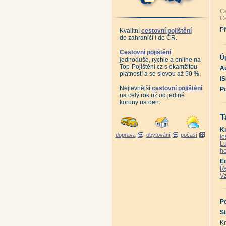
Al
Al
Ce
An
Ce
Al
Al
Př
Kvalitní
cestovní pojištění
Al
do zahraničí i do ČR.
Al
Al
Al
Cestovní pojištění
Al
Ú
jednoduše, rychle a online na
te
Top-Pojištění.cz s okamžitou
Au
An
platností a se slevou až 50 %.
Al
I
Po
Po
Nejlevnější
cestovní pojištění
P
Že
na celý rok už od jediné
Že
koruny na den.
te
Ús
T
Že
Že
K
Že
doprava
ubytování
počasí
Že
le
Že
Lu
Hi
ho
Ji
Ha
E
Ha
Ře
An
Vz
Kr
Šu
Šu
Zm
P
Zm
St
St
St
Šu
K