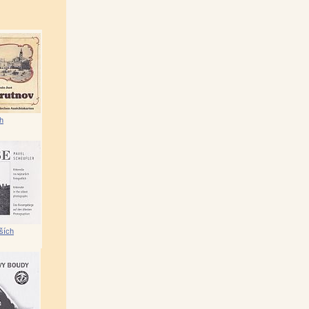
|
Kotěšovec)
|
h
ěk Pánek)
|
ch vrcholech ČR
|
vá)
|
ších