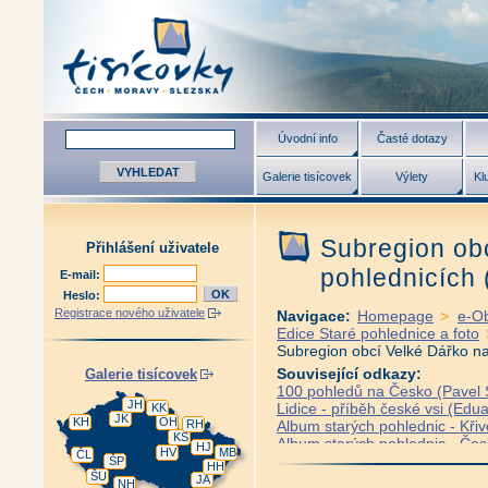
Úvodní info
Časté dotazy
Galerie tisícovek
Výlety
Kl
Subregion ob
Přihlášení uživatele
pohlednicích 
E-mail:
Heslo:
Registrace nového uživatele
Navigace:
Homepage
>
e-O
Edice Staré pohlednice a foto
Subregion obcí Velké Dářko na 
Související odkazy:
Galerie tisícovek
100 pohledů na Česko (Pavel S
JH
Lidice - příběh české vsi (Edua
KK
JK
KH
OH
RH
Album starých pohlednic - Křiv
KS
Album starých pohlednic - Če
HJ
HV
MB
ČL
Album starých pohlednic - Česk
ŠP
HH
ŠU
Album starých pohlednic - Frýd
JA
NH