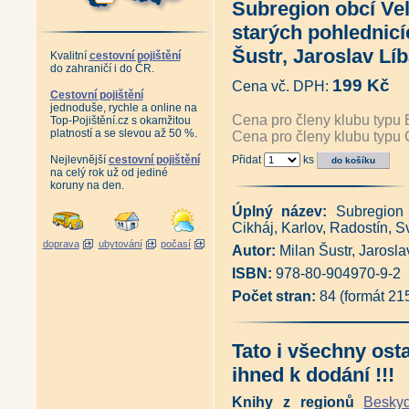
Subregion obcí Ve
Album starých pohlednic Lužic
Album starých pohlednic Jizer
starých pohlednicí
Album starých pohlednic Krko
Album starých pohlednic Podk
Šustr, Jaroslav Líb
Kvalitní
cestovní pojištění
Album starých pohlednic České
do zahraničí i do ČR.
Album starých pohlednic - Pr
199 Kč
Cena vč. DPH:
Antikvariát - Album starých p
Cestovní pojištění
jednoduše, rychle a online na
Album starých pohlednic - Orli
Cena pro členy klubu typu 
Top-Pojištění.cz s okamžitou
Album starých pohlednic - Jes
platností a se slevou až 50 %.
Cena pro členy klubu typu 
Antikvariát - Šumpersko, Jesen
Album starých pohlednic - Olo
Nejlevnější
cestovní pojištění
Přidat
ks
Album starých pohlednic - Čes
na celý rok už od jediné
Album starých pohlednic - Če
koruny na den.
Album starých pohlednic - Šu
Album starých pohlednic - Záp
Úplný název:
Subregion 
Album starých pohlednic - Kruš
Cikháj, Karlov, Radostín, S
Album starých pohlednic - Kruš
doprava
ubytování
počasí
Autor:
Milan Šustr, Jarosla
Adršpašsko-
teplické skály na historických
ISBN:
978-80-904970-9-2
Antikvariát - Karlovy Vary a ok
Počet stran:
84 (formát 21
Album starých pohlednic - Pes
Posázavský Pacifik z Prahy do
Posázavský Pacifik Světlá - Ká
Železniční trať Praha - Drážďa
Tato i všechny ost
Železniční tratě Ústecko-
ihned k dodání !!!
teplické dráhy na starých pohle
Ústeckým krajem vlakem i lodí 
Železniční trať z Pardubic do 
Knihy z regionů
Besky