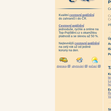
Al
P
An
Al
C
Al
An
Kvalitní
cestovní pojištění
Al
Ce
do zahraničí i do ČR.
Al
Ce
Al
Al
Př
Cestovní pojištění
Al
jednoduše, rychle a online na
Al
Top-Pojištění.cz s okamžitou
Al
platností a se slevou až 50 %.
te
Ú
An
Al
Nejlevnější
cestovní pojištění
Au
Po
na celý rok už od jediné
Po
I
koruny na den.
Že
P
Že
te
Ús
Že
doprava
ubytování
počasí
Že
T
Že
Že
K
Že
le
Hi
Lu
Ji
Ha
ho
Ha
E
An
Kr
Ře
Šu
Vz
Šu
Zm
Zm
St
St
St