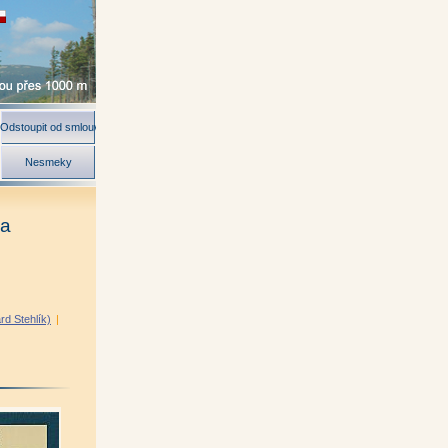
Odstoupit od smlouvy
Nesmeky
na
rd Stehlík)
|
)
|