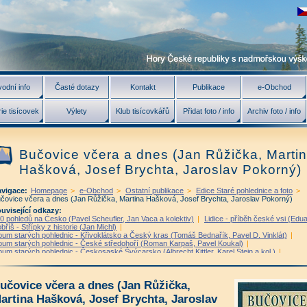
odní info
Časté dotazy
Kontakt
Publikace
e-Obchod
ie tisícovek
Výlety
Klub tisícovkářů
Přidat foto / info
Archiv foto / info
Bučovice včera a dnes (Jan Růžička, Marti
Hašková, Josef Brychta, Jaroslav Pokorný)
vigace:
Homepage
>
e-Obchod
>
Ostatní publikace
>
Edice Staré pohlednice a foto
>
čovice včera a dnes (Jan Růžička, Martina Hašková, Josef Brychta, Jaroslav Pokorný)
uvisející odkazy:
0 pohledů na Česko (Pavel Scheufler, Jan Vaca a kolektiv)
|
Lidice - příběh české vsi (Edua
bříš - Střípky z historie (Jan Michl)
|
bum starých pohlednic - Křivoklátsko a Český kras (Tomáš Bednařík, Pavel D. Vinklát)
|
bum starých pohlednic - České středohoří (Roman Karpaš, Pavel Koukal)
|
bum starých pohlednic - Českosaské Švýcarsko (Albrecht Kittler, Karel Stein a kol.)
|
bum starých pohlednic - Frýdlantsko (Miloslav Nevrlý, Pavel D. Vinklát)
|
bum starých pohlednic Lužických hor a Ještědu (Roman Karpaš, Karel Stein, Miloslav Nevrlý
bum starých pohlednic Jizerských hor (Petr Kurtin, Otokar Simm)
|
učovice včera a dnes (Jan Růžička,
bum starých pohlednic Krkonoš (Roman Karpaš a kol.)
|
bum starých pohlednic Podkrkonoší (Roman Karpaš a kolektiv)
|
artina Hašková, Josef Brychta, Jaroslav
bum starých pohlednic Českého ráje (Roman Karpaš, Karol Bílek)
|