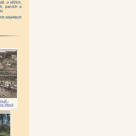
tě, o věžích,
|
ch, parcích a
du.
)
|
ých objektech
ek, Petr Šípek, David Storch)
|
Palivec)
|
tiv)
|
kalí -
 na Vltavě
.
drová)
|
)
|
lav Sosna)
|
ier)
|
vrátil)
|
r Lapáček, Petr Ovsenák, Josef Bosáček)
|