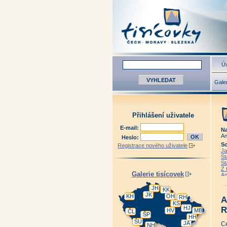
Úv
Galer
Přihlášení uživatele
E-mail:
Na
An
Heslo:
So
Registrace nového uživatele
Ja
St
St
Z 
Galerie tisícovek
An
An
Zá
JH
KK
Pl
JK
KH
OH
RH
A
19
KS
20
HJ
R
HV
MB
ČL
Pr
ŠP
HH
Pr
ŠU
JA
An
C
NH