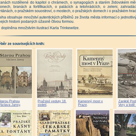
obnosti a památky Prahy 10 (Jakub Potůček a kolektiv)
|
ranách rozdělené do kapitol o chrámech, o synagogách a starém židovském měs
aha 10 známá neznámá (Milan Polák, Dagmar Broncová)
|
Strašnice (Božena Správcová)
onech, branách a fortifikacích, o palácích a letohrádcích, o zeleni, zahradá
vé Vršovice - Historie, vývoj a současnost jedné pražské čtvrti (Klement Valouch)
|
ntánách, o pražském souostroví, o mostech, o pražských domech i o pražském hra
ahou pod pancířem povstalců (Tomáš Jakl)
|
Prahou pod pancířem vlasovců (Pavel Žáček
zor, ještě není vyhráno... (Renáta Kalašová)
|
Praha nepostavená (Klára Brůhová)
|
iha obsahuje množství autentických příběhů ze života města informací o jednotliv
ažské vize - Fantastické stavby, které nikdy nevznikly (Klára Brůhová)
|
jejich historii podaných úžasně čtivou formou.
známá tvář Prahy - Příroda a rostlinstvo (Jarmila Kubíková a kol.)
|
aha neznámá - Procházky po netradičních místech a zákoutích (Petr Ryska)
|
 doplněna množstvím ilustrací Karla Trinkewitze.
aha neznámá II - Procházky po netradičních místech a zákoutích (Petr Ryska)
|
aha neznámá III - Procházky po netradičních místech a zákoutích (Petr Ryska)
|
aha neznámá IV - Procházky po netradičních místech a zákoutích (Petr Ryska)
|
aha neznámá V - Procházky po netradičních místech a zákoutích (Petr Ryska)
|
běr ze souvisejících knih:
aneta Praha - Průvodce nečekaně pestrou přírodou města (Jan Albert Šturma, Ondřej Sedláč
rytá tajemství Prahy (David Černý)
|
Nová tajemství Prahy (David Černý)
|
 tajemství Prahy (David Černý)
|
ocházky Prahou krok za krokem ulicemi města (Jan Pohunek, Iva Pohunková)
|
ocházka vánoční Prahou (Galla Macků, Ivan Svatoš)
|
ažské kašny a fontány (Antonín Ederer, Jan Uxa)
|
Staropražské lékařské památky (Viktor 
ažské pamětní desky (Tomáš Koutek)
|
Klíč k pražským hřbitovům (Petr Kovařík)
|
zoruhodné stromy Prahy (Aleš Rudl)
|
Pražské vinice (Radana Vítková)
|
íběhy z kronik pražského předměstí (Karel Výrut)
|
Pražský vrch Petřín (Jan Zavřel a kolek
tův historický atlas Praha (Eva Semotanová a kolektiv)
|
dzemní Praha (Václav Cílek, Milan Korba, Martin Majer)
|
Chráněná území ČR - Praha
|
ologické památky Prahy (Jiří Kříž)
|
Květena Kaňonu Vltavy u Sedlce (Daniel Hrčka)
|
ajené hrady a zámky I (Otomar Dvořák, Josef Pepson Snětivý)
|
ajené hrady a zámky II (Otomar Dvořák, Josef Pepson Snětivý)
|
ajené hrady a zámky III (Otomar Dvořák, Josef Pepson Snětivý)
|
jemství pražských klášterů - Hrad a Hradčany (Josef Pepson Snětivý)
|
Starou Prahou
Pražské veduty 18.
Kamenný most v
Zaniklé Pods
tikvariát - Zlatá Praha (Milada a Erich Einhornovi)
|
Václava Jansy
.
století
.
Praze
.
Vory a lodě
tikvariát - Prahou s otevřenýma očima I. (Ivana Mudrová)
|
tikvariát - Prahou s otevřenýma očima II. (Ivana Mudrová)
|
ahou s otevřenýma očima III. (Ivana Mudrová)
|
Prahou s otevřenýma očima IV ((Ivana Mu
ahou s otevřenýma očima V (Ivana Mudrová)
|
Pražské výletní restaurace (Tomáš Dvořák
aha a železnice - Nádraží, nádražíčka a zastávky (Milan Polák)
|
tikvariát - Masarykovo nádraží - 150 let železnice v Praze (Pavel Schreier, Jan Kofroň, Vác
tikvariát - Železniční stanice Praha hlavní nádraží - Nádraží prezidenta Wilsona (Pavel Schre
lezniční trať Praha - Drážďany na starých pohlednicích (Karel Černý, Josef Kárník, Martin Na
izelé koleje, zmizelá nádraží 3 - Elektrické a lanové dráhy, zábavní železnice a další (Pet