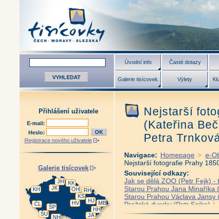
Úvodní info
Časté dotazy
Galerie tisícovek
Výlety
Kl
Nejstarší fot
Přihlášení uživatele
(Kateřina Beč
E-mail:
Heslo:
Petra Trnkov
Registrace nového uživatele
Navigace:
Homepage
>
e-O
Nejstarší fotografie Prahy 185
Galerie tisícovek
Související odkazy:
Jak se dělá ZOO (Petr Fejk) - 
JH
KK
JK
Starou Prahou Jana Minaříka (
KH
OH
RH
Starou Prahou Václava Jansy (
KS
HJ
HV
MB
Pražské dvorky (Petr Sojka)
|
ČL
ŠP
HH
Praha v proměnách času (Petr
ŠU
JA
NH