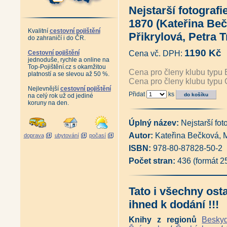
Antikvariát - Praha očima ptáků
Nejstarší fotografi
Antikvariát - Procházky Praho
Zánik pražského ghetta (Josef
1870 (Kateřina Beč
Plánování Prahy - Historie Útv
Kvalitní
cestovní pojištění
1994 (Martina Koukalová, Mil
Přikrylová, Petra 
do zahraničí i do ČR.
Velká Praha Drobnovhledy (192
Pražské vilové čtvrti (Pavel Šv
1190 Kč
Cestovní pojištění
Cena vč. DPH:
Pražští skalníci, kameníci a so
jednoduše, rychle a online na
Řemesla v pořádku (Martina 
Top-Pojištění.cz s okamžitou
Cena pro členy klubu typu 
Pražská okénka (Stanislava J
platností a se slevou až 50 %.
Cena pro členy klubu typu 
Antikvatiát - Město jménem Pr
Nejlevnější
cestovní pojištění
Antikvariát - Pražský hrad - 
Přidat
ks
na celý rok už od jediné
Praha za císaře pána (Pavel S
koruny na den.
Praha lucemburská v obrazech 
Vyšehrad, tisíciletá sága (Pav
Antikvariát - Vyšehrad, rezid
Úplný název:
Nejstarší fo
Antikvariát - Královský Vyšehra
Autor:
Kateřina Bečková, M
doprava
ubytování
počasí
Jan Fridrich z Valdštejna (Jiří 
Nejkrásnější fotografie Prahy
ISBN:
978-80-87828-50-2
Antikvariát - Stará Praha Frant
Počet stran:
436 (formát 
Antikvariát - Stará Praha Jan
Antikvariát - Stará Praha Jindř
Antikariát - Staropražští kome
Botič v hlavní roli (Pavlína Nej
Tato i všechny ost
Kamenný most v Praze (Pavla 
ihned k dodání !!!
Antikvariát - Archeologie na 
Klárov I. Klarův ústav (Petr M
Knihy z regionů
Besky
Dlabačov a nymburský rod Dla