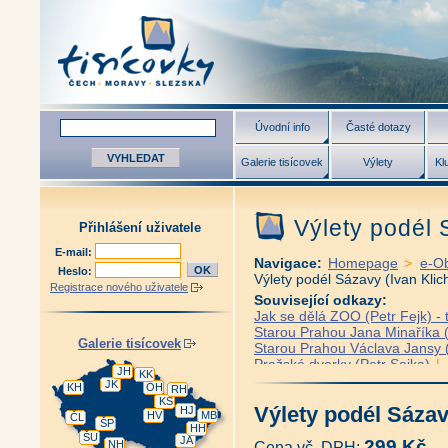
Úvodní info
Časté dotazy
Galerie tisícovek
Výlety
Kl
Výlety podél 
Přihlášení uživatele
E-mail:
Navigace:
Homepage
>
e-O
Heslo:
Výlety podél Sázavy (Ivan Klic
Registrace nového uživatele
Související odkazy:
Jak se dělá ZOO (Petr Fejk) - 
Starou Prahou Jana Minaříka (
Galerie tisícovek
Starou Prahou Václava Jansy (
Pražské dvorky (Petr Sojka)
|
JH
KK
Praha v proměnách času (Petr
JK
KH
OH
RH
Antikvariát - Praha očima ptáků
KS
Výlety podél Sázav
HJ
Antikvariát - Procházky Praho
HV
MB
ČL
ŠP
Zánik pražského ghetta (Josef
HH
ŠU
JA
Plánování Prahy - Historie Útv
299 Kč
NH
Cena vč. DPH: