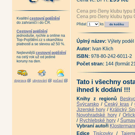
1994 (Martina Koukalová, Mil
Velká Praha Drobnovhledy (192
Cena pro členy klubu typu 
Pražské vilové čtvrti (Pavel Šv
Cena pro členy klubu typu 
Pražští skalníci, kameníci a so
Kvalitní
cestovní pojištění
do zahraničí i do ČR.
Řemesla v pořádku (Martina 
Přidat
ks
Pražská okénka (Stanislava J
Cestovní pojištění
Antikvatiát - Město jménem Pr
jednoduše, rychle a online na
Antikvariát - Pražský hrad - 
Top-Pojištění.cz s okamžitou
Úplný název:
Výlety podé
Praha za císaře pána (Pavel S
platností a se slevou až 50 %.
Praha lucemburská v obrazech 
Autor:
Ivan Klich
Vyšehrad, tisíciletá sága (Pav
Nejlevnější
cestovní pojištění
ISBN:
978-80-242-6011-2
Antikvariát - Vyšehrad, rezid
na celý rok už od jediné
koruny na den.
Antikvariát - Královský Vyšehra
Počet stran:
144 (formát 
Jan Fridrich z Valdštejna (Jiří 
Nejkrásnější fotografie Prahy
Antikvariát - Stará Praha Frant
Tato i všechny ost
Antikvariát - Stará Praha Jan
doprava
ubytování
počasí
Antikvariát - Stará Praha Jindř
ihned k dodání !!!
Antikariát - Staropražští kome
Botič v hlavní roli (Pavlína Nej
Knihy z regionů
Besky
Kamenný most v Praze (Pavla 
Švýcarsko
/
Český kras
/
Antikvariát - Archeologie na 
Jizerské hory
/
Králický Sn
Klárov I. Klarův ústav (Petr M
Dlabačov a nymburský rod Dla
Novohradské hory
/
Orlic
Zaniklé Podskalí - Vory a lod
/
Rychlebské hory
/
Šuma
Pražské veduty 18. století (Jiř
Vybraní autoři
Klosterman
Antikvariát - Pražské zahrady
Edice
Tisícovky
/
Tajem
Antikvariát - Zahrady Pražskéh