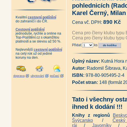
Zánik pražského ghetta (Josef
pohlednicích (Rado
Plánování Prahy - Historie Útv
1994 (Martina Koukalová, Mil
Karel Černý, Milan
Velká Praha Drobnovhledy (192
Kvalitní
cestovní pojištění
Pražské vilové čtvrti (Pavel Šv
890 Kč
do zahraničí i do ČR.
Cena vč. DPH:
Pražští skalníci, kameníci a so
Řemesla v pořádku (Martina 
Cestovní pojištění
Cena pro členy klubu typu 
jednoduše, rychle a online na
Pražská okénka (Stanislava J
Top-Pojištění.cz s okamžitou
Cena pro členy klubu typu 
Antikvatiát - Město jménem Pr
platností a se slevou až 50 %.
Antikvariát - Pražský hrad - 
Přidat
ks
Praha za císaře pána (Pavel S
Nejlevnější
cestovní pojištění
Praha lucemburská v obrazech 
na celý rok už od jediné
Vyšehrad, tisíciletá sága (Pav
koruny na den.
Antikvariát - Vyšehrad, rezid
Úplný název:
Kutná Hora n
Antikvariát - Královský Vyšehra
Autor:
Radomil Šibrava, Ka
Jan Fridrich z Valdštejna (Jiří 
Nejkrásnější fotografie Prahy
ISBN:
978-80-905495-2-4
doprava
ubytování
počasí
Antikvariát - Stará Praha Frant
Počet stran:
148 (formát 
Antikvariát - Stará Praha Jan
Antikvariát - Stará Praha Jindř
Antikariát - Staropražští kome
Botič v hlavní roli (Pavlína Nej
Tato i všechny ost
Kamenný most v Praze (Pavla 
ihned k dodání !!!
Antikvariát - Archeologie na 
Klárov I. Klarův ústav (Petr M
Knihy z regionů
Besky
Dlabačov a nymburský rod Dla
Zaniklé Podskalí - Vory a lod
Švýcarsko
/
Česk
Pražské veduty 18. století (Jiř
ráj
/
Javorníky
/