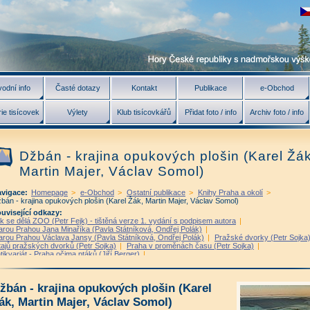
odní info
Časté dotazy
Kontakt
Publikace
e-Obchod
ie tisícovek
Výlety
Klub tisícovkářů
Přidat foto / info
Archiv foto / info
Džbán - krajina opukových plošin (Karel Žák
Martin Majer, Václav Somol)
vigace:
Homepage
>
e-Obchod
>
Ostatní publikace
>
Knihy Praha a okolí
>
bán - krajina opukových plošin (Karel Žák, Martin Majer, Václav Somol)
uvisející odkazy:
k se dělá ZOO (Petr Fejk) - tištěná verze 1. vydání s podpisem autora
|
arou Prahou Jana Minaříka (Pavla Státníková, Ondřej Polák)
|
arou Prahou Václava Jansy (Pavla Státníková, Ondřej Polák)
|
Pražské dvorky (Petr Sojka
tajů pražských dvorků (Petr Sojka)
|
Praha v proměnách času (Petr Sojka)
|
tikvariát - Praha očima ptáků (Jiří Berger)
|
tikvariát - Procházky Prahou - vydání 1987 (Jana Štefánková)
|
nik pražského ghetta (Josef Veselý, Dan Hrubý)
|
ánování Prahy - Historie Útvaru hlavního architekta 1961-
žbán - krajina opukových plošin (Karel
94 (Martina Koukalová, Milan Kudyn, Eva Novotná)
|
Velká Praha Drobnovhledy (1922-
22) (Vladislav Dudák a kolektiv)
|
Pražské vilové čtvrti (Pavel Švec)
|
ák, Martin Majer, Václav Somol)
ažští skalníci, kameníci a sochaři (Václav Rybařík)
|
Řemesla v pořádku (Martina Lehman