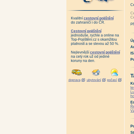
Pr
An
C
Pr
Vy
Ce
An
Ce
Kvalitní
cestovní pojištění
An
do zahraničí i do ČR.
Ne
Př
An
An
Cestovní pojištění
An
jednoduše, rychle a online na
An
Top-Pojištění.cz s okamžitou
Bo
Ú
platností a se slevou až 50 %.
Ka
Au
An
Kl
Nejlevnější
cestovní pojištění
I
Za
na celý rok už od jediné
Pr
P
koruny na den.
An
An
An
An
T
An
doprava
ubytování
počasí
An
K
Hi
Kr
le
Kr
Lu
Kr
ho
Kr
O 
E
Bř
Ře
Bu
Vz
Li
St
Vi
Ži
P
An
Mu
St
An