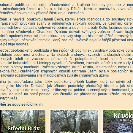
avné stavby Prahy 10 (Petr Krajčí a kolektiv)
|
ouborná publikace shrnující přírodovědné a krajinné hodnoty jednoho z m
obnosti a památky Prahy 10 (Jakub Potůček a kolektiv)
|
e mimořádných území u nás, a to lokality Džbán, která se nachází v severozá
aha 10 známá neznámá (Milan Polák, Dagmar Broncová)
|
Strašnice (Božena Správcová)
ředočeského kraje a v přilehlé části kraje Ústeckého.
vé Vršovice - Historie, vývoj a současnost jedné pražské čtvrti (Klement Valouch)
|
ahou pod pancířem povstalců (Tomáš Jakl)
|
Prahou pod pancířem vlasovců (Pavel Žáček
bán je největší opukovou tabulí Čech, kterou eroze rozhlodala do soustavy stol
zor, ještě není vyhráno... (Renáta Kalašová)
|
Praha nepostavená (Klára Brůhová)
|
raničených prudkými svahy a oddělených širokými údolími. Je územím, které si
ažské vize - Fantastické stavby, které nikdy nevznikly (Klára Brůhová)
|
leolitičtí lovci, oblastí s četnými výrobními a sídelními areály Keltů, krajinou souv
známá tvář Prahy - Příroda a rostlinstvo (Jarmila Kubíková a kol.)
|
d raného středověku. Charakter Džbánu dotváří svébytný způsob užívání kraji
aha neznámá - Procházky po netradičních místech a zákoutích (Petr Ryska)
|
aha neznámá II - Procházky po netradičních místech a zákoutích (Petr Ryska)
|
pická opuková vesnická architektura a stovky stop po historické těžbě nerostných
aha neznámá III - Procházky po netradičních místech a zákoutích (Petr Ryska)
|
ajiny určuje i pěstování chmele, který zde měl světově nejdůležitější pěstební obl
aha neznámá IV - Procházky po netradičních místech a zákoutích (Petr Ryska)
|
e pěstuje dodnes.
aha neznámá V - Procházky po netradičních místech a zákoutích (Petr Ryska)
|
aneta Praha - Průvodce nečekaně pestrou přírodou města (Jan Albert Šturma, Ondřej Sedláč
strost geologického podkladu a tím i půdních podmínek vyústila v botanické bohats
rytá tajemství Prahy (David Černý)
|
Nová tajemství Prahy (David Černý)
|
sluhuje pozornosti a ochrany. Na skalách a strmých svazích na okrajích plošin
 tajemství Prahy (David Černý)
|
ěkterých údolí se zachovala přirozená či polopřirozená lesní společenstv
ocházky Prahou krok za krokem ulicemi města (Jan Pohunek, Iva Pohunková)
|
tanické bohatství hostí i biotopy vytvořené člověkem, travnaté stráně a staré sady.
ocházka vánoční Prahou (Galla Macků, Ivan Svatoš)
|
cenné biotopy mokřadní. Počtem vzácných druhů rostlin, teplomilného hmyzu i
ažské kašny a fontány (Antonín Ederer, Jan Uxa)
|
Staropražské lékařské památky (Viktor 
ažské pamětní desky (Tomáš Koutek)
|
Klíč k pražským hřbitovům (Petr Kovařík)
|
ekoná řadu chráněných krajinných oblastí. Ochrana území byla v posledních l
zoruhodné stromy Prahy (Aleš Rudl)
|
Pražské vinice (Radana Vítková)
|
silována rozšiřováním sítě maloplošných zvláště chráněných území.
íběhy z kronik pražského předměstí (Karel Výrut)
|
Pražský vrch Petřín (Jan Zavřel a kolek
iha je uspořádána jako fakty podložený příběh krajiny, který se odvíjí od j
tův historický atlas Praha (Eva Semotanová a kolektiv)
|
dzemní Praha (Václav Cílek, Milan Korba, Martin Majer)
|
Chráněná území ČR - Praha
|
ologické historie. Dokládá, jak přírodní podmínky předurčují historii a jak stale
ologické památky Prahy (Jiří Kříž)
|
Květena Kaňonu Vltavy u Sedlce (Daniel Hrčka)
|
etvořily krajinu do celku, který je líbezný na pohled a cenný svými hodnotami,
ajené hrady a zámky I (Otomar Dvořák, Josef Pepson Snětivý)
|
jsou viditelné na první pohled. Zve čtenáře do přírodního parku Džbán, do ta
ajené hrady a zámky II (Otomar Dvořák, Josef Pepson Snětivý)
|
rytých krás.
ajené hrady a zámky III (Otomar Dvořák, Josef Pepson Snětivý)
|
jemství pražských klášterů - Hrad a Hradčany (Josef Pepson Snětivý)
|
běr ze souvisejících knih:
tikvariát - Zlatá Praha (Milada a Erich Einhornovi)
|
tikvariát - Prahou s otevřenýma očima I. (Ivana Mudrová)
|
tikvariát - Prahou s otevřenýma očima II. (Ivana Mudrová)
|
ahou s otevřenýma očima III. (Ivana Mudrová)
|
Prahou s otevřenýma očima IV ((Ivana Mu
ahou s otevřenýma očima V (Ivana Mudrová)
|
Pražské výletní restaurace (Tomáš Dvořák
aha a železnice - Nádraží, nádražíčka a zastávky (Milan Polák)
|
tikvariát - Masarykovo nádraží - 150 let železnice v Praze (Pavel Schreier, Jan Kofroň, Vác
tikvariát - Železniční stanice Praha hlavní nádraží - Nádraží prezidenta Wilsona (Pavel Schre