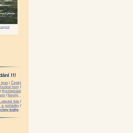
|
l Scheufler)
|
|
ukových
)
|
in, Jaroslav Staněk)
|
ání !!!
utorů)
|
 kras
/
Český
Krušné hory
/
/
Rychlebské
ann
/
Nevrlý
...
Letecké foto
/
ice-
i a pohádky
/
chny knihy
.
n)
|
 kolektiv)
|