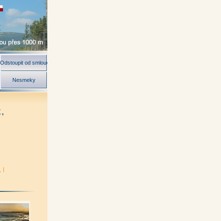
Odstoupit od smlouvy
Nesmeky
,
)
|
nová)
|