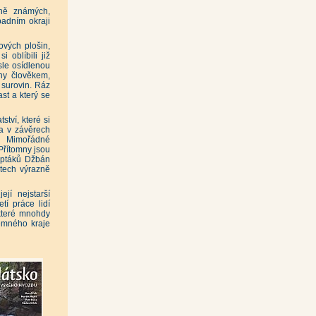
éně známých,
padním okraji
|
)
|
ových plošin,
 oblíbili již
isle osídlenou
ny člověkem,
 surovin. Ráz
ast a který se
ek, Petr Šípek, David Storch)
|
tví, které si
 a v závěrech
a. Mimořádné
 Přítomny jsou
 ptáků Džbán
Palivec)
|
etech výrazně
tiv)
|
ejí nejstarší
tí práce lidí
 které mnohdy
jemného kraje
drová)
|
)
|
lav Sosna)
|
ier)
|