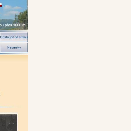
Odstoupit od smlouvy
Nesmeky
)
|
nová)
|
|
l Scheufler)
|