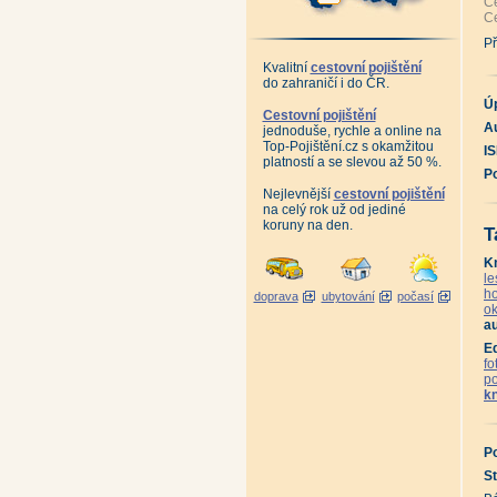
Ce
Pr
Ce
Vy
An
Př
An
Ne
Kvalitní
cestovní pojištění
An
do zahraničí i do ČR.
An
An
Ú
An
Cestovní pojištění
Bo
Au
jednoduše, rychle a online na
Ka
Top-Pojištění.cz s okamžitou
I
An
platností a se slevou až 50 %.
Kl
P
Za
Pr
Nejlevnější
cestovní pojištění
An
na celý rok už od jediné
An
koruny na den.
T
An
An
An
K
An
le
Hi
ho
doprava
ubytování
počasí
Kr
ok
Kr
au
Kr
Kr
E
O 
fo
Bř
Bu
p
Li
k
St
Vi
Ži
An
P
Mu
An
St
Sl