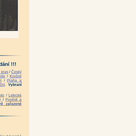
|
)
|
ání !!!
in, Jaroslav Staněk)
|
 kras
/
Český
utorů)
|
oše
/
Krušné
í
/
Praha a
ční
.
Vybraní
oto
/
Letecké
y
/
Pověsti a
ice-
vě zařazené
n)
|
 kolektiv)
|