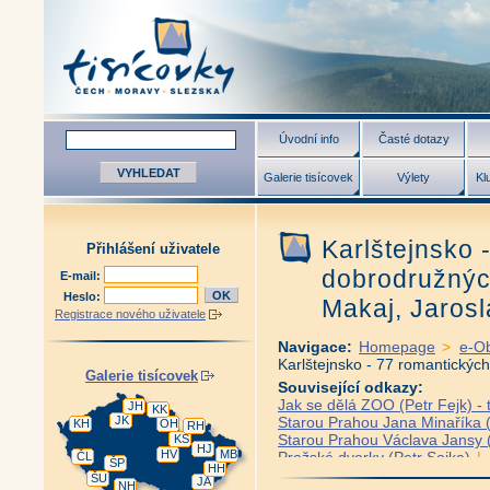
Úvodní info
Časté dotazy
Galerie tisícovek
Výlety
Kl
Karlštejnsko 
Přihlášení uživatele
dobrodružnýc
E-mail:
Heslo:
Makaj, Jarosl
Registrace nového uživatele
Navigace:
Homepage
>
e-O
Karlštejnsko - 77 romantickýc
Galerie tisícovek
Související odkazy:
Jak se dělá ZOO (Petr Fejk) - 
JH
KK
JK
Starou Prahou Jana Minaříka (
KH
OH
RH
Starou Prahou Václava Jansy (
KS
HJ
HV
MB
Pražské dvorky (Petr Sojka)
|
ČL
ŠP
HH
Praha v proměnách času (Petr
ŠU
JA
NH