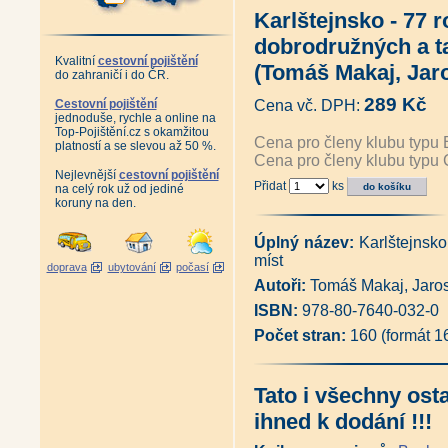
Antikvariát - Praha očima ptáků
Karlštejnsko - 77 
Antikvariát - Procházky Praho
Zánik pražského ghetta (Josef
dobrodružných a t
Plánování Prahy - Historie Útv
Kvalitní
cestovní pojištění
1994 (Martina Koukalová, Mil
(Tomáš Makaj, Jaro
do zahraničí i do ČR.
Velká Praha Drobnovhledy (192
Pražské vilové čtvrti (Pavel Šv
289 Kč
Cestovní pojištění
Cena vč. DPH:
Pražští skalníci, kameníci a so
jednoduše, rychle a online na
Řemesla v pořádku (Martina 
Top-Pojištění.cz s okamžitou
Cena pro členy klubu typu 
Pražská okénka (Stanislava J
platností a se slevou až 50 %.
Cena pro členy klubu typu 
Antikvatiát - Město jménem Pr
Nejlevnější
cestovní pojištění
Antikvariát - Pražský hrad - 
Přidat
ks
na celý rok už od jediné
Praha za císaře pána (Pavel S
koruny na den.
Praha lucemburská v obrazech 
Vyšehrad, tisíciletá sága (Pav
Antikvariát - Vyšehrad, rezid
Úplný název:
Karlštejnsk
Antikvariát - Královský Vyšehra
míst
doprava
ubytování
počasí
Jan Fridrich z Valdštejna (Jiří 
Autoři:
Tomáš Makaj, Jaros
Nejkrásnější fotografie Prahy
Antikvariát - Stará Praha Frant
ISBN:
978-80-7640-032-0
Antikvariát - Stará Praha Jan
Počet stran:
160 (formát 
Antikvariát - Stará Praha Jindř
Antikariát - Staropražští kome
Botič v hlavní roli (Pavlína Nej
Kamenný most v Praze (Pavla 
Tato i všechny ost
Antikvariát - Archeologie na 
ihned k dodání !!!
Klárov I. Klarův ústav (Petr M
Dlabačov a nymburský rod Dla