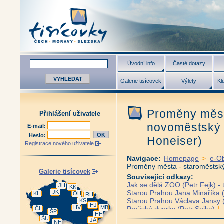
Úvodní info
Časté dotazy
Galerie tisícovek
Výlety
Kl
Proměny měst
Přihlášení uživatele
novoměstský 
E-mail:
Heslo:
Honeiser)
Registrace nového uživatele
Navigace:
Homepage
>
e-O
Proměny města - staroměstský
Galerie tisícovek
Související odkazy:
Jak se dělá ZOO (Petr Fejk) - 
JH
KK
JK
Starou Prahou Jana Minaříka (
KH
OH
RH
Starou Prahou Václava Jansy (
KS
HJ
HV
MB
Pražské dvorky (Petr Sojka)
|
ČL
ŠP
HH
Praha v proměnách času (Petr
ŠU
JA
NH