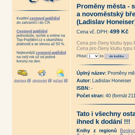
Antikvariát - Praha očima ptáků
Proměny města - 
Antikvariát - Procházky Praho
Zánik pražského ghetta (Josef
a novoměstský bře
Plánování Prahy - Historie Útv
Kvalitní
cestovní pojištění
1994 (Martina Koukalová, Mil
(Ladislav Honeiser
do zahraničí i do ČR.
Velká Praha Drobnovhledy (192
Pražské vilové čtvrti (Pavel Šv
499 Kč
Cestovní pojištění
Cena vč. DPH:
Pražští skalníci, kameníci a so
jednoduše, rychle a online na
Řemesla v pořádku (Martina 
Top-Pojištění.cz s okamžitou
Cena pro členy klubu typu 
Pražská okénka (Stanislava J
platností a se slevou až 50 %.
Cena pro členy klubu typu 
Antikvatiát - Město jménem Pr
Nejlevnější
cestovní pojištění
Antikvariát - Pražský hrad - 
Přidat
ks
na celý rok už od jediné
Praha za císaře pána (Pavel S
koruny na den.
Praha lucemburská v obrazech 
Vyšehrad, tisíciletá sága (Pav
Antikvariát - Vyšehrad, rezid
Úplný název:
Proměny měs
Antikvariát - Královský Vyšehra
Autor:
Ladislav Honeiser
doprava
ubytování
počasí
Jan Fridrich z Valdštejna (Jiří 
Nejkrásnější fotografie Prahy
ISBN:
-
Antikvariát - Stará Praha Frant
Počet stran:
40 (formát 21
Antikvariát - Stará Praha Jan
Antikvariát - Stará Praha Jindř
Antikariát - Staropražští kome
Botič v hlavní roli (Pavlína Nej
Tato i všechny ost
Kamenný most v Praze (Pavla 
ihned k dodání !!!
Antikvariát - Archeologie na 
Klárov I. Klarův ústav (Petr M
Knihy z regionů
Besky
Dlabačov a nymburský rod Dla