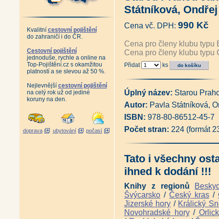
Zánik pražského ghetta (Josef
Státníková, Ondřej
Plánování Prahy - Historie Útv
1994 (Martina Koukalová, Mil
990 Kč
Cena vč. DPH:
Velká Praha Drobnovhledy (192
Kvalitní
cestovní pojištění
Pražské vilové čtvrti (Pavel Šv
do zahraničí i do ČR.
Pražští skalníci, kameníci a so
Cena pro členy klubu typu 
Řemesla v pořádku (Martina 
Cestovní pojištění
Cena pro členy klubu typu 
jednoduše, rychle a online na
Pražská okénka (Stanislava J
Top-Pojištění.cz s okamžitou
Přidat
ks
Antikvatiát - Město jménem Pr
platností a se slevou až 50 %.
Antikvariát - Pražský hrad - 
Praha za císaře pána (Pavel S
Nejlevnější
cestovní pojištění
Praha lucemburská v obrazech 
Úplný název:
Starou Prah
na celý rok už od jediné
Vyšehrad, tisíciletá sága (Pav
koruny na den.
Autor:
Pavla Státníková, O
Antikvariát - Vyšehrad, rezid
Antikvariát - Královský Vyšehra
ISBN:
978-80-86512-45-7
Jan Fridrich z Valdštejna (Jiří 
Nejkrásnější fotografie Prahy
Počet stran:
224 (formát 
doprava
ubytování
počasí
Antikvariát - Stará Praha Frant
Antikvariát - Stará Praha Jan
Antikvariát - Stará Praha Jindř
Tato i všechny ost
Antikariát - Staropražští kome
Botič v hlavní roli (Pavlína Nej
ihned k dodání !!!
Kamenný most v Praze (Pavla 
Antikvariát - Archeologie na 
Knihy z regionů
Besky
Klárov I. Klarův ústav (Petr M
Švýcarsko
/
Český kras
/
Dlabačov a nymburský rod Dla
Jizerské hory
/
Králický Sn
Zaniklé Podskalí - Vory a lod
Novohradské hory
/
Orlic
Pražské veduty 18. století (Jiř