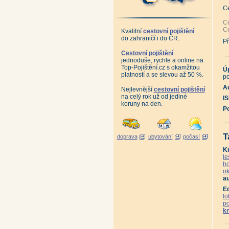
Pr
An
C
Pr
Vy
Ce
An
Ce
Kvalitní
cestovní pojištění
An
do zahraničí i do ČR.
Ne
Př
An
An
Cestovní pojištění
An
jednoduše, rychle a online na
An
Top-Pojištění.cz s okamžitou
Bo
Ú
platností a se slevou až 50 %.
Ka
po
An
Au
Kl
Nejlevnější
cestovní pojištění
Za
na celý rok už od jediné
I
Pr
koruny na den.
An
P
An
An
An
An
T
doprava
ubytování
počasí
An
Hi
Kr
K
Kr
le
Kr
ho
Kr
ok
O 
au
Bř
Bu
E
Li
fo
St
p
Vi
Ži
k
An
Mu
An