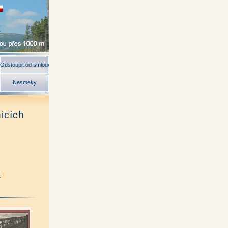
Odstoupit od smlouvy
Nesmeky
icích
)
|
nová)
|