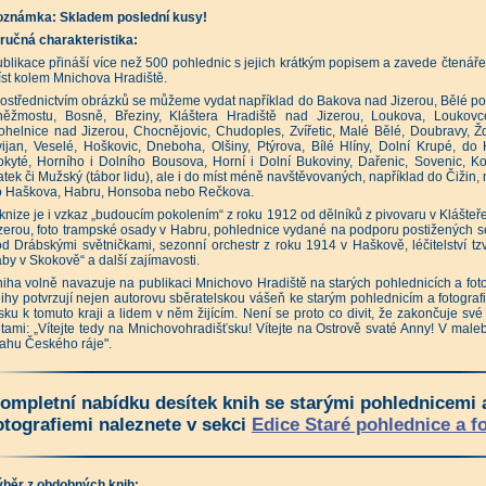
avné stavby Prahy 10 (Petr Krajčí a kolektiv)
|
oznámka:
Skladem poslední kusy!
obnosti a památky Prahy 10 (Jakub Potůček a kolektiv)
|
aha 10 známá neznámá (Milan Polák, Dagmar Broncová)
|
Strašnice (Božena Správcová)
ručná charakteristika:
vé Vršovice - Historie, vývoj a současnost jedné pražské čtvrti (Klement Valouch)
|
blikace přináší více než 500 pohlednic s jejich krátkým popisem a zavede čtenáře
ahou pod pancířem povstalců (Tomáš Jakl)
|
Prahou pod pancířem vlasovců (Pavel Žáček
zor, ještě není vyhráno... (Renáta Kalašová)
|
Praha nepostavená (Klára Brůhová)
|
st kolem Mnichova Hradiště.
ažské vize - Fantastické stavby, které nikdy nevznikly (Klára Brůhová)
|
ostřednictvím obrázků se můžeme vydat například do Bakova nad Jizerou, Bělé 
známá tvář Prahy - Příroda a rostlinstvo (Jarmila Kubíková a kol.)
|
něžmostu, Bosně, Březiny, Kláštera Hradiště nad Jizerou, Loukova, Loukovc
aha neznámá - Procházky po netradičních místech a zákoutích (Petr Ryska)
|
aha neznámá II - Procházky po netradičních místech a zákoutích (Petr Ryska)
|
helnice nad Jizerou, Chocnějovic, Chudoples, Zvířetic, Malé Bělé, Doubravy, Ž
aha neznámá III - Procházky po netradičních místech a zákoutích (Petr Ryska)
|
ijan, Veselé, Hoškovic, Dneboha, Olšiny, Ptýrova, Bílé Hlíny, Dolní Krupé, do 
aha neznámá IV - Procházky po netradičních místech a zákoutích (Petr Ryska)
|
kyté, Horního i Dolního Bousova, Horní i Dolní Bukoviny, Dařenic, Sovenic, Ko
aha neznámá V - Procházky po netradičních místech a zákoutích (Petr Ryska)
|
atek či Mužský (tábor lidu), ale i do míst méně navštěvovaných, například do Čižin, 
aneta Praha - Průvodce nečekaně pestrou přírodou města (Jan Albert Šturma, Ondřej Sedláč
o Haškova, Habru, Honsoba nebo Rečkova.
rytá tajemství Prahy (David Černý)
|
Nová tajemství Prahy (David Černý)
|
 tajemství Prahy (David Černý)
|
knize je i vzkaz „budoucím pokolením“ z roku 1912 od dělníků z pivovaru v Klášteře
ocházky Prahou krok za krokem ulicemi města (Jan Pohunek, Iva Pohunková)
|
zerou, foto trampské osady v Habru, pohlednice vydané na podporu postižených
ocházka vánoční Prahou (Galla Macků, Ivan Svatoš)
|
d Drábskými světničkami, sezonní orchestr z roku 1914 v Haškově, léčitelství tz
ažské kašny a fontány (Antonín Ederer, Jan Uxa)
|
Staropražské lékařské památky (Viktor 
ažské pamětní desky (Tomáš Koutek)
|
Klíč k pražským hřbitovům (Petr Kovařík)
|
by v Skokově“ a další zajímavosti.
zoruhodné stromy Prahy (Aleš Rudl)
|
Pražské vinice (Radana Vítková)
|
iha volně navazuje na publikaci Mnichovo Hradiště na starých pohlednicích a foto
íběhy z kronik pražského předměstí (Karel Výrut)
|
Pražský vrch Petřín (Jan Zavřel a kolek
ihy potvrzují nejen autorovu sběratelskou vášeň ke starým pohlednicím a fotografií
tův historický atlas Praha (Eva Semotanová a kolektiv)
|
dzemní Praha (Václav Cílek, Milan Korba, Martin Majer)
|
Chráněná území ČR - Praha
|
sku k tomuto kraji a lidem v něm žijícím. Není se proto co divit, že zakončuje své
ologické památky Prahy (Jiří Kříž)
|
Květena Kaňonu Vltavy u Sedlce (Daniel Hrčka)
|
tami: „Vítejte tedy na Mnichovohradišťsku! Vítejte na Ostrově svaté Anny! V male
ajené hrady a zámky I (Otomar Dvořák, Josef Pepson Snětivý)
|
ahu Českého ráje".
ajené hrady a zámky II (Otomar Dvořák, Josef Pepson Snětivý)
|
ajené hrady a zámky III (Otomar Dvořák, Josef Pepson Snětivý)
|
jemství pražských klášterů - Hrad a Hradčany (Josef Pepson Snětivý)
|
tikvariát - Zlatá Praha (Milada a Erich Einhornovi)
|
ompletní nabídku desítek knih se starými pohlednicemi 
tikvariát - Prahou s otevřenýma očima I. (Ivana Mudrová)
|
tikvariát - Prahou s otevřenýma očima II. (Ivana Mudrová)
|
otografiemi naleznete v sekci
Edice Staré pohlednice a f
ahou s otevřenýma očima III. (Ivana Mudrová)
|
Prahou s otevřenýma očima IV ((Ivana Mu
ahou s otevřenýma očima V (Ivana Mudrová)
|
Pražské výletní restaurace (Tomáš Dvořák
aha a železnice - Nádraží, nádražíčka a zastávky (Milan Polák)
|
tikvariát - Masarykovo nádraží - 150 let železnice v Praze (Pavel Schreier, Jan Kofroň, Vác
tikvariát - Železniční stanice Praha hlavní nádraží - Nádraží prezidenta Wilsona (Pavel Schre
ýběr z obdobných knih: