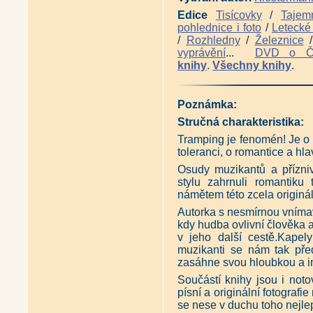
Antikvariát - Pražské zahrady
Edice
Tisícovky
/
Tajem
Antikvariát - Zahrady Pražskéh
Antikvariát - Průvodce - Pražs
pohlednice i foto
/
Letecké 
Antikvariát - Pražské paláce 
/
Rozhledny
/
Železnice
Antikvariát - Dějiny Prahy v d
vyprávění
...
DVD o 
Antikvariát - Velká kniha o Pr
knihy
.
Všechny knihy
.
Velká kniha o Národním muzeu 
Historická budova Národního M
Kronika královské Prahy a obcí
Poznámka:
Kronika královské Prahy a obcí
Kronika královské Prahy a obcí
Stručná charakteristika:
Kronika královské Prahy a obcí
O Vinohradech kdysi královský
Tramping je fenomén! Je o 
Břevnov - ve stínu kláštera, 
toleranci, o romantice a hla
Holešovice-Bubny - v objetí V
Osudy muzikantů a přízniv
Karlín - nejstarší předměstí P
stylu zahrnuli romantiku
Libeň - zmizelý svět (Jan Jun
námětem této zcela originál
Smíchov - město za Újezdsko
Strašnice - zahrada Prahy, br
Autorka s nesmírnou vníma
Vinohrady - dobrá čtvrť pro do
kdy hudba ovlivní člověka
Žižkov - svéráz pavlačí a strm
v jeho další cestě.Kapel
Antikvariát - Smíchov sobě - V
muzikanti se nám tak předs
Muzeum města Prahy na Těšnov
Antikvariát - Kniha o Praze 10
zasáhne svou hloubkou a in
Praha 10 křížem krážem (Dagm
Součástí knihy jsou i not
Slavné stavby Prahy 10 (Petr Kr
písní a originální fotografi
Osobnosti a památky Prahy 10 
se nese v duchu toho nejle
Praha 10 známá neznámá (Mil