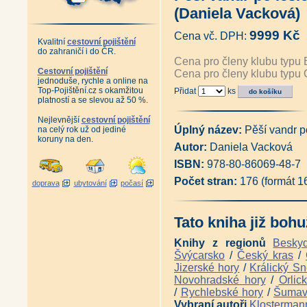
Zánik pražského ghetta (Josef
(Daniela Vacková)
Plánování Prahy - Historie Útv
1994 (Martina Koukalová, Mil
9999 Kč
Cena vč. DPH:
Velká Praha Drobnovhledy (192
Kvalitní
cestovní pojištění
Pražské vilové čtvrti (Pavel Šv
do zahraničí i do ČR.
Pražští skalníci, kameníci a so
Cena pro členy klubu typu 
Řemesla v pořádku (Martina 
Cestovní pojištění
Cena pro členy klubu typu 
jednoduše, rychle a online na
Pražská okénka (Stanislava J
Top-Pojištění.cz s okamžitou
Přidat
ks
Antikvatiát - Město jménem Pr
platností a se slevou až 50 %.
Antikvariát - Pražský hrad - 
Praha za císaře pána (Pavel S
Nejlevnější
cestovní pojištění
Praha lucemburská v obrazech 
Úplný název:
Pěší vandr p
na celý rok už od jediné
Vyšehrad, tisíciletá sága (Pav
koruny na den.
Autor:
Daniela Vacková
Antikvariát - Vyšehrad, rezid
Antikvariát - Královský Vyšehra
ISBN:
978-80-86069-48-7
Jan Fridrich z Valdštejna (Jiří 
Nejkrásnější fotografie Prahy
Počet stran:
176 (formát 
doprava
ubytování
počasí
Antikvariát - Stará Praha Frant
Antikvariát - Stará Praha Jan
Antikvariát - Stará Praha Jindř
Tato kniha již bohu
Antikariát - Staropražští kome
Botič v hlavní roli (Pavlína Nej
Knihy z regionů
Besky
Kamenný most v Praze (Pavla 
Švýcarsko
/
Český kras
/
Antikvariát - Archeologie na 
Jizerské hory
/
Králický Sn
Klárov I. Klarův ústav (Petr M
Dlabačov a nymburský rod Dla
Novohradské hory
/
Orlic
Zaniklé Podskalí - Vory a lod
/
Rychlebské hory
/
Šuma
Pražské veduty 18. století (Jiř
Vybraní autoři
Klosterman