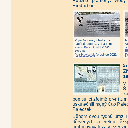
Použité prameny: weby
Production
Popis Vintířovy stezky na
N
naučné tabuli na západním
Vi
svahu
Březníka
s
(HLV 365;
.
B
1007 m)
Petr Havránek
(prosinec 2021)
P
27
Z
1
V 
Š
za
popisující zřejmě první zi
uskutečnili hajný Otto Palec
Paleczek.
Během dvou týdnů urazili
dřevěných a velmi těžk
probojovávali zasněženým