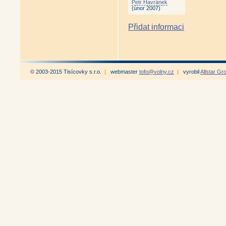
Petr Havránek
(únor 2007)
Přidat informaci
© 2003-2015 Tisícovky s.r.o.
|
webmaster
tofo@volny.cz
|
vyrobil
Allstar Gr