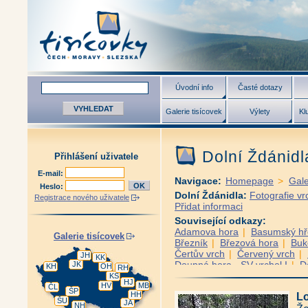
Úvodní info
Časté dotazy
Galerie tisícovek
Výlety
Kl
Dolní Ždánid
Přihlášení uživatele
E-mail:
Navigace:
Homepage
>
Gale
Heslo:
Dolní Ždánidla:
Fotografie vr
Registrace nového uživatele
Přidat informaci
Související odkazy:
Adamova hora
|
Basumský h
Galerie tisícovek
Březník
|
Březová hora
|
Buk
Čertův vrch
|
Červený vrch
|
JH
KK
Doupná hora - SV vrchol I
|
D
JK
KH
OH
RH
Helmwald
|
Hole
|
Holý vrch
KS
HJ
HV
MB
Hůrecký vrch
|
Huťská hora
ČL
ŠP
HH
Lo
Hvězdná - JV vrchol
|
Hvozd
ŠU
JA
NH