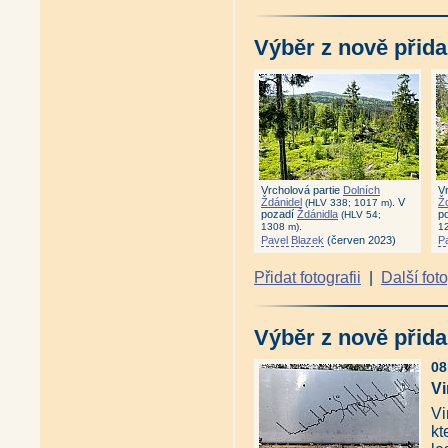
Žlebský kopec
|
Žlíbský vrch
Výběr z nově přida
Vrcholová partie
Dolních
V
Ždánidel
. V
Ž
(HLV 338; 1017 m)
pozadí
Ždánidla
p
(HLV 54;
.
1308 m)
1
Pavel Blazek
(červen 2023)
P
Přidat fotografii
|
Další fot
Výběr z nově přida
08
Vi
Vi
kt