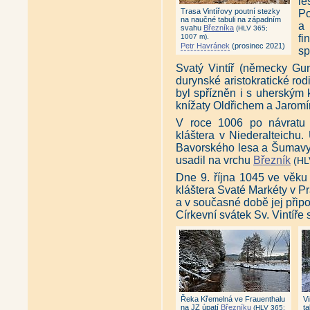
le
Trasa Vintířovy poutní stezky
Po
na naučné tabuli na západním
a 
svahu
Březníka
(HLV 365;
.
1007 m)
fi
Petr Havránek
(prosinec 2021)
sp
Svatý Vintíř (německy Gu
durynské aristokratické rod
byl spřízněn i s uherským
knížaty Oldřichem a Jaromí
V roce 1006 po návratu 
kláštera v Niederalteichu
Bavorského lesa a Šumavy.
usadil na vrchu
Březník
(HL
Dne 9. října 1045 ve věku
kláštera Svaté Markéty v Pr
a v současné době jej připo
Církevní svátek Sv. Vintíře s
Řeka Křemelná ve Frauenthalu
Vi
na JZ úpatí
Březníku
ta
(HLV 365;