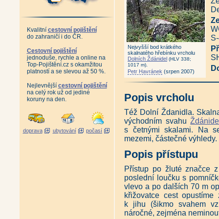
Javorná
|
Javorník
|
Jedlová
Že
Jelení kaliště
|
Jelení slať - S 
De
Jezerní hora - S vrchol
|
Jeze
Z
Kamenná hora
|
Kapraď
|
Ka
WG
Kvalitní
cestovní pojištění
Kochánovský vrch
|
Koňský v
do zahraničí i do ČR.
S-
Kostelní vrch - J vrchol
|
Král
Lapka
|
Liščí hora
|
Lysá
|
M
Nejvyšší bod krátkého
Př
Cestovní pojištění
skalnatého hřebínku vrcholu
Malý Špičák
|
Medvědí hora - 
SH
jednoduše, rychle a online na
Dolních Ždánidel
(HLV 338;
Můstek
|
Můstek - Z vrchol I
Top-Pojištění.cz s okamžitou
.
1017 m)
D
Nad Hospodárnicí
|
Nad Lats
platností a se slevou až 50 %.
Petr Havránek
(srpen 2007)
Nad myslivnou - S vrchol
|
Na
Nejlevnější
cestovní pojištění
Nad Rakouskou loukou
|
Nad
na celý rok už od jediné
Nad Šmauzy
|
Nad Vískou
Popis vrcholu
koruny na den.
Obrovec - JV vrchol
|
Orel
|
Polecký vrch
|
Polední vrch
Též Dolní Ždanidla. Skaln
Pomezní vrch
|
Pomezný
|
P
východním svahu
Ždánide
Prenet
|
Přední Mlynářská sla
s četnými skalami. Na s
doprava
ubytování
počasí
Radvanovický hřbet - JZ vrchol
mezemi, částečné výhledy.
Skalnatý hřbet - V vrchol
|
Skl
Solovec
|
Spálený
|
Stolová 
Popis přístupu
Strážný
|
Strážný - S vrchol
Suchá hora - SZ vrchol
|
Svar
Přístup po žluté značce 
Špičák
|
Špičák
|
Špičák
|
Šp
poslední loučku s pomníčk
U tří jedlí
|
V koutě
|
V oboře
vlevo a po dalších 70 m opě
Velká Mokrůvka
|
Velký Kokrh
křižovatce cest opustím
Vítkův kámen
|
Vlčí kámen
|
Vysoký stolec
|
Výška
|
Zahr
k jihu (šikmo svahem vz
Zátoňská hora - SV vrchol
|
Z
náročné, zejména neminout 