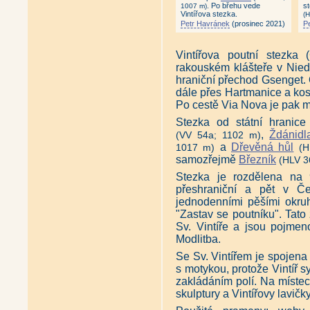
. Po břehu vede
s
1007 m)
Vintířova stezka.
(
Petr Havránek
(prosinec 2021)
P
Vintířova poutní stezka
rakouském klášteře v Nied
hraniční přechod Gsenget. 
dále přes Hartmanice a kos
Po cestě Via Nova je pak m
Stezka od státní hranice
,
Ždánidl
(VV 54a; 1102 m)
a
Dřevěná hůl
1017 m)
(H
samozřejmě
Březník
(HLV 3
Stezka je rozdělena na 
přeshraniční a pět v Če
jednodenními pěšími okru
"Zastav se poutníku". Tato 
Sv. Vintíře a jsou pojme
Modlitba.
Se Sv. Vintířem je spojena
s motykou, protože Vintíř s
zakládáním polí. Na míste
skulptury a Vintířovy lavič