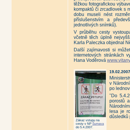
těžkou fotografickou výba
kompaktů či zrcadlovek s 
dobu museli nést rozměrn
příslušenstvím a přede
jednotlivých snímků).
V průběhu cesty vystoupa
včetně těch úplně nejvyšší
Karla Paleczka objednal Ně
Další zajímavosti si může
internetových stránkách v
Hana Voděrová
www.vitany
19.02.2007
Ministerst
v Národn
po lednov
"Do 5.4.
porostů 
Národním
lesa je r
důsledků 
Zákaz vstupu na
cesty v NP
Šumava
do 5.4.2007.