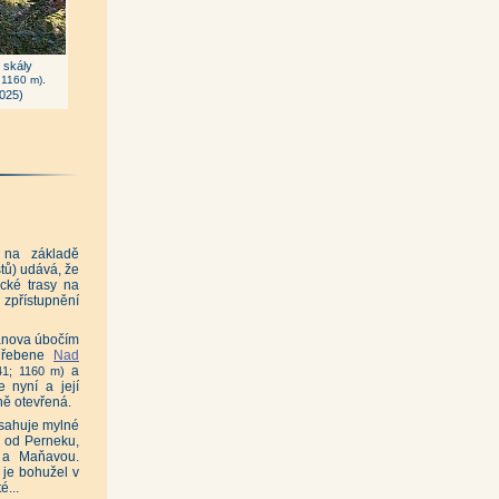
 skály
.
 1160 m)
2025)
 na základě
stů) udává, že
ické trasy na
 zpřístupnění
ťanova úbočím
řebene
Nad
a
1; 1160 m)
 nyní a její
ně otevřená.
sahuje mylné
ě od Perneku,
 a Maňavou.
 je bohužel v
é...