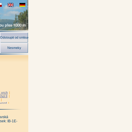
Odstoupit od smlouvy
Nesmeky
 vrch
|
hol II
|
|
vozd
|
vá
|
|
navská
ňský vrch
|
á
|
Kupa
|
sek: IB-1E-
|
Na skále
|
|