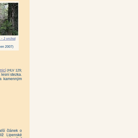
 - J vrchol
en 2007)
icí
(HLV 129;
 lesní stezka.
ena kamenným
alší článek o
íž Lipenské