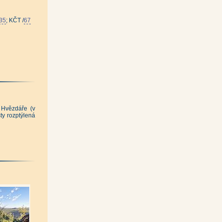
cestou
|
 Vískou
|
|
Pažení
|
35
; KČT /
67
omezní vrch
|
lať
|
Přilba
|
Skalky
|
|
Sokol
|
aroh
|
Tok
|
ch
|
men
|
dky
|
|
 Hvězdáře (v
ty rozptýlená