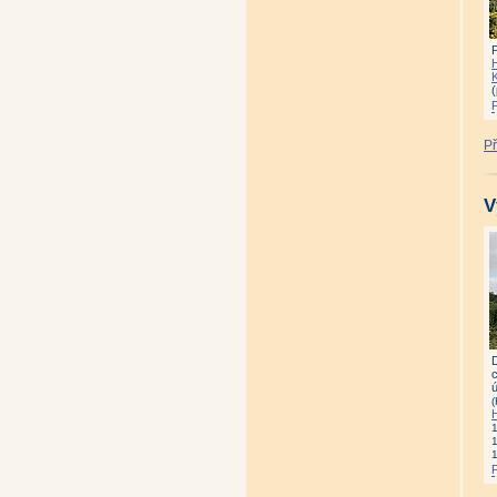
K
(
Př
V
c