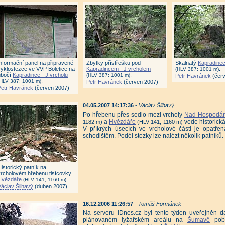
Informační panel na připravené
Zbytky přístřešku pod
Skalnatý
Kapradinec
cyklostezce ve VVP Boletice na
Kapradincem - J vrcholem
.
(HLV 387; 1001 m)
úbočí
Kapradince - J vrcholu
.
(HLV 387; 1001 m)
Petr Havránek
(červ
.
(HLV 387; 1001 m)
Petr Havránek
(červen 2007)
Petr Havránek
(červen 2007)
04.05.2007 14:17:36
-
Václav Šilhavý
Po hřebenu přes sedlo mezi vrcholy
Nad Hospodárn
a
Hvězdáře
vede historická
1182 m)
(HLV 141; 1160 m)
V příkrých úsecích ve vrcholové části je opatř
schodištěm. Podél stezky lze nalézt několik patníků.
istorický patník na
vrcholovém hřebenu tisícovky
Hvězdáře
.
(HLV 141; 1160 m)
Václav Šilhavý
(duben 2007)
16.12.2006 11:26:57
-
Tomáš Formánek
Na serveru iDnes.cz byl tento týden uveřejněn d
plánovaném lyžařském areálu na
Šumavě
pobl