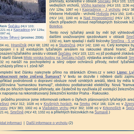
přehrady, konkrétně v oblasti
Špičáku
(HLV 103; 122
vedlejších vrcholů,
Vlčího kamene
(HLV 153; 1136 m
i
Kapradince - J vrcholu
(VV 129a; 1097 m)
(HLV 38
hřebene Hvězdáře - vrcholů
Hvězda
(HLV 150; 1145
a
Nad Hospodárnicí
(HLV 141; 1160 m)
(HLV 129; 1
všech případech dosud nepřístupných tisícovek le
Masiv
Špičáku
Boletice
.
(HLV 103;
z
Kapradince
1221 m)
(VV 129a;
Tento nový lyžařský areál by měl být výhledov
.
1097 m)
dalšími uvažovanými sjezdovkami v oblasti
Smrč
Václav Šilhavý
(prosinec 2006)
, kam spadají i další tisícovky
Smrčina - S v
1332 m)
,
Hraničník
a
Studničná
. Celý komplex b
04 m)
(HLV 68; 1282 m)
(HLV 142; 1160 m)
ropojen i s již existujícím lyžařským areálem na rakouské straně hranic. Z
osazení lyžařského areálu v oblasti
Špičáku
již postupně získává
(HLV 103; 1221 m)
ž starší článek
Místo vojska budou na Špičáku lyžaři
), výstavba areálu v oblasti
Sm
naráží na pochopitelný a silný odpor ochránců přírody, neboť lyžařské
332 m)
cházely přímo v I. zóně NP.
ompletní text článku naleznete přímo na stránkách iDnes.cz v sekci
Lipno: Ly
udoucnosti nebo zničená Šumava?
V textu se dozvíte i některé další zajíma
příklad podrobnosti o dopravní obsluze nově vzniklých areálů, která by měla 
jišťována "sumavskou tramvají", obdobou podtatranské električky. Nová "tramva
dla po březích lipenské přehrady, ale částečně by využívala již existující železniční
k napojena na rekonstruovaný železniční koridor Praha - Rakousko.
 průběhu prosince jsme informovali celkem o čtyřech plánovaných lyřařských areá
ešivci
v
Krušných horách
, na
Smrku
v
Jizer
(HLV 312; 1028 m)
(HLV 166; 1124 m)
avoru
a
Vlašském vrchu
v
Krkonoších
a
Špič
(HLV 383; 1002 m)
(HLV 302; 1038 m)
,
Smrčině
a přilehlých tisícovkách na
Šumavě
.)
21 m)
(HLV 43; 1332 m)
idat informaci
|
Další informace o vrcholu
(2)