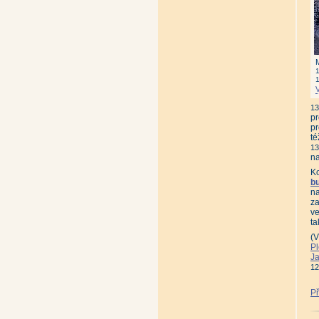
13
p
pr
té
1
na
K
b
na
za
ve
ta
(V
Pl
J
12
Př