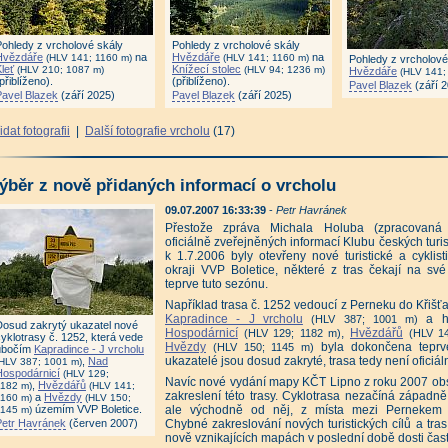
Pohledy z vrcholové skály
Pohledy z vrcholové skály
Hvězdáře
na
Hvězdáře
na
(HLV 141; 1160 m)
(HLV 141; 1160 m)
Pohledy z vrcholové
leť
Knížecí stolec
(HLV 210; 1087 m)
(HLV 94; 1236 m)
Hvězdáře
(HLV 141;
přiblíženo).
(přiblíženo).
Pavel Blazek
(září 
Pavel Blazek
(září 2025)
Pavel Blazek
(září 2025)
idat fotografii
|
Další fotografie vrcholu
(17)
ýběr z nově přidaných informací o vrcholu
09.07.2007 16:33:39
-
Petr Havránek
Přestože zpráva Michala Holuba (zpracovaná
oficiálně zveřejněných informací Klubu českých turi
k 1.7.2006 byly otevřeny nové turistické a cyklist
okraji VVP Boletice, některé z tras čekají na své
teprve tuto sezónu.
Například trasa č. 1252 vedoucí z Perneku do Křiš
Kapradince - J vrcholu
a h
(HLV 387; 1001 m)
Dosud zakrytý ukazatel nové
Hospodárnicí
,
Hvězdářů
(HLV 129; 1182 m)
(HLV 14
yklotrasy č. 1252, která vede
Hvězdy
byla dokončena teprve
(HLV 150; 1145 m)
úbočím
Kapradince - J vrcholu
ukazatelé jsou dosud zakryté, trasa tedy není oficiál
,
Nad
(HLV 387; 1001 m)
Hospodárnicí
(HLV 129;
Navíc nové vydání mapy KČT Lipno z roku 2007 ob
,
Hvězdářů
1182 m)
(HLV 141;
zakreslení této trasy. Cyklotrasa nezačíná západn
a
Hvězdy
1160 m)
(HLV 150;
územím VVP Boletice.
ale východně od něj, z místa mezi Pernekem
1145 m)
Petr Havránek
(červen 2007)
Chybné zakreslování nových turistických cílů a tras
nově vznikajících mapách v poslední době dosti čast