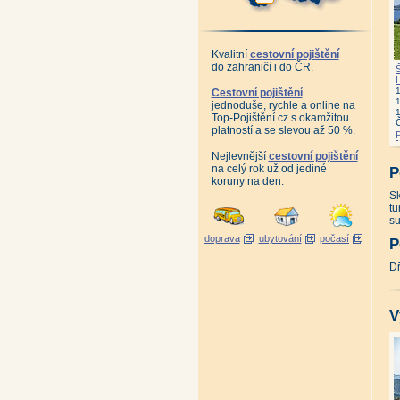
Na
Na
Na
Pe
P
Kvalitní
cestovní pojištění
Ra
do zahraničí i do ČR.
Sk
So
Cestovní pojištění
St
jednoduše, rychle a online na
Sv
Tr
Top-Pojištění.cz s okamžitou
Ve
platností a se slevou až 50 %.
Vl
Zá
Nejlevnější
cestovní pojištění
Žď
na celý rok už od jediné
P
koruny na den.
S
tu
su
doprava
ubytování
počasí
P
Dř
V