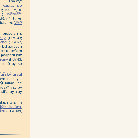
, jeho čtyř
1 m)
,
Kapradince
)
a
7; 1001 m)
,
Hvězdáře
 m)
, tj. ve
182 m)
žících ve
VVP
ě propojen s
iny
(HLV 43;
rchol
(HLV 57;
y byl zároveň
atímco ovšem
 podporu (viz
rčiny
(HLV 43;
 tratě by se
řařský areál
vé detaily -
být mimo jiné
jová" trať by
 síť a byla by
lech, a to na
ských horách
,
áku
(HLV 103;