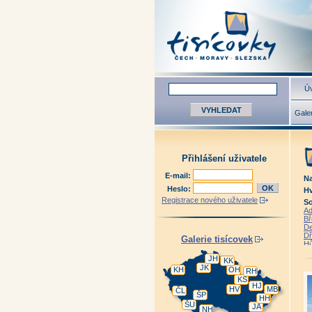
Úv
Galer
Přihlášení uživatele
E-mail:
Na
Heslo:
H
Registrace nového uživatele
So
Ad
Bř
De
Dř
Galerie tisícovek
Hů
Hv
JH
KK
Je
JK
Je
KH
OH
RH
Ka
KS
HJ
K
HV
MB
ČL
La
ŠP
HH
Me
ŠU
JA
NH
Na